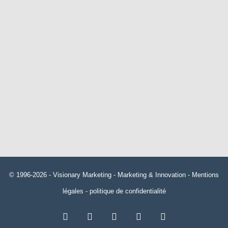
© 1996-2026 -
Visionary Marketing
- Marketing & Innovation -
Mentions
légales
-
politique de confidentialité
RSS
Facebook
X
Linkedin
YouTube