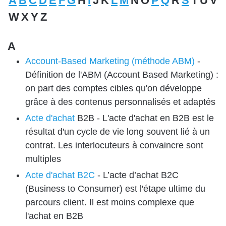
A
B
C
D
E
F
G
H
I
J
K
L
M
N
O
P
Q
R
S
T
U
V
W
X
Y
Z
A
Account-Based Marketing (méthode ABM)
-
Définition de l'ABM (Account Based Marketing) :
on part des comptes cibles qu'on développe
grâce à des contenus personnalisés et adaptés
Acte d'achat
B2B -
L'acte d'achat en B2B est le
résultat d'un cycle de vie long souvent lié à un
contrat. Les interlocuteurs à convaincre sont
multiples
Acte d'achat B2C
-
L’acte d’achat B2C
(Business to Consumer) est l'étape ultime du
parcours client. Il est moins complexe que
l'achat en B2B