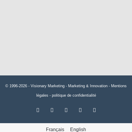
© 1996-2026 -
Visionary Marketing
- Marketing & Innovation -
Mentions
légales
-
politique de confidentialité
RSS
Facebook
X
Linkedin
YouTube
Français
English