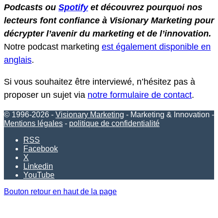
Podcasts ou
Spotify
et découvrez pourquoi nos
lecteurs font confiance à Visionary Marketing pour
décrypter l’avenir du marketing et de l’innovation.
Notre podcast marketing
est également disponible en
anglais
.
Si vous souhaitez être interviewé, n’hésitez pas à
proposer un sujet via
notre formulaire de contact
.
© 1996-2026 -
Visionary Marketing
- Marketing & Innovation -
Mentions légales
-
politique de confidentialité
RSS
Facebook
X
Linkedin
YouTube
Bouton retour en haut de la page