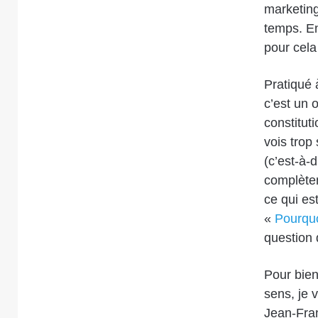
marketing
temps. En
pour cela
Pratiqué 
c’est un o
constitut
vois trop
(c’est-à-
complèteme
ce qui es
«
Pourquo
question 
Pour bien
sens, je 
Jean-Fra