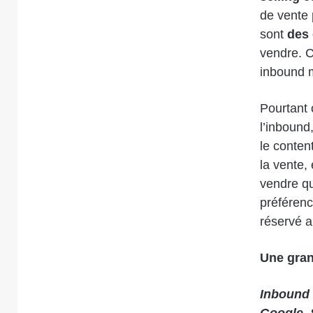
de vente 
sont
des 
vendre. C
inbound m
Pourtant 
l’inbound
le conten
la vente,
vendre qu
préféren
réservé a
Une gran
Inbound 
Google. 