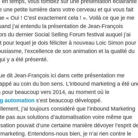
en temps, vous tombez sur une présentation éclairante
e une petite lumière dans votre cerveau et qui vous fait
e « Oui ! C’est exactement cela ! ». Voilà ce que je me
quand j’ai entendu la présentation de Jean-François
ors du dernier Social Selling Forum festival auquel j’ai
et pour lequel je dois féliciter à nouveau Loic Simon pour
usiasme, l’excellence de son animation et la qualité du
ui y a été présenté.
ue dit Jean-François ici dans cette présentation me
appé au coin du bon sens. L’inbound marketing a été un
n pour beaucoup vers 2014, au moment où le
g automation
s’est beaucoup développé.
lement, j’ai toujours considéré que l’inbound Marketing
ite pas aux solutions d’automatisation voire même que
isation pouvait d’une certaine manière dévoyer l’esprit d
 marketing. Entendons-nous bien, je n’ai rien contre le