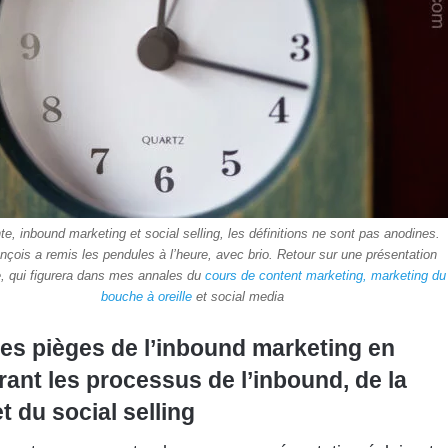
te, inbound marketing et social selling, les définitions ne sont pas anodines.
nçois a remis les pendules à l’heure, avec brio. Retour sur une présentation
e, qui figurera dans mes annales du
cours de content marketing, marketing du
bouche à oreille
et social media
 les pièges de l’inbound marketing en
ant les processus de l’inbound, de la
t du social selling