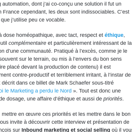
 automation, dont j’ai co-conçu une solution il fut un
 France cependant, les deux sont indissociables. C’est
 que j’utilise peu ce vocable.
à dose homéopathique, avec tact, respect et
éthique
,
util
complémentaire
et particulièrement intéressant de la
ion d’une communauté. Pratiqué à l’excès, comme je le
 souvent sur le terrain, ou mis à l’envers du bon sens
dire placé devant la production de contenu) il est
nt contre-productif et terriblement irritant, à l’instar de
t décrit dans ce billet de Mark Schaefer sous-titré
i le Marketing a perdu le Nord
». Tout est donc une
de dosage, une affaire d’éthique et aussi de
priorités
.
 mettre en œuvre ces priorités et les mettre dans le bon
vous invite à découvrir cette interview et présentation de
nçois sur
Inbound marketing et social selling
où il vou