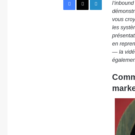
l’inbound 
démonstra
vous croy
les systè
présentat
en repren
— la vidé
également
Comme
marke