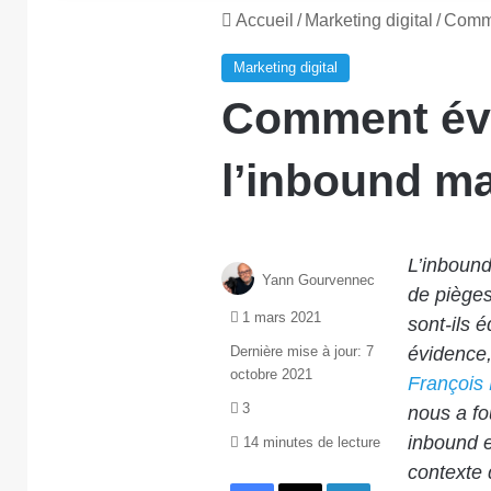
Accueil
/
Marketing digital
/
Comme
Marketing digital
Comment évi
l’inbound ma
L’inbound
Yann Gourvennec
de pièges
1 mars 2021
sont-ils é
Dernière mise à jour: 7
évidence,
octobre 2021
François
3
nous a fo
inbound e
14 minutes de lecture
contexte 
Facebook
X
Linkedin