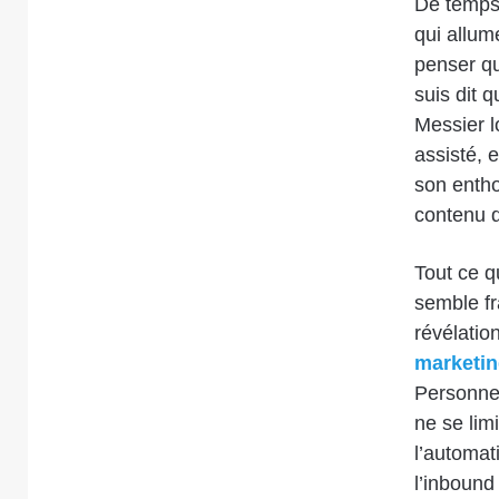
De temps 
qui allum
penser qu
suis dit 
Messier l
assisté, 
son entho
contenu q
Tout ce q
semble fr
révélatio
marketin
Personnel
ne se lim
l’automat
l’inbound