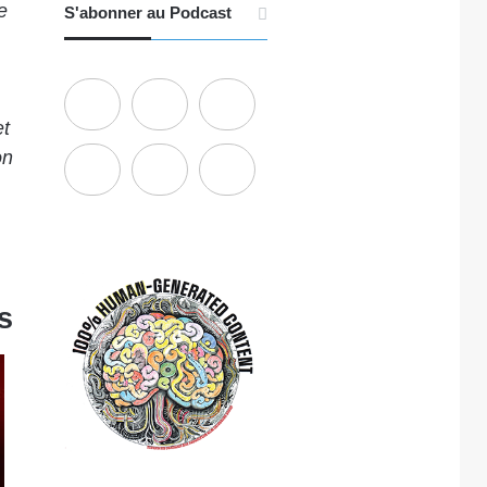
e
S'abonner au Podcast
et
on
s