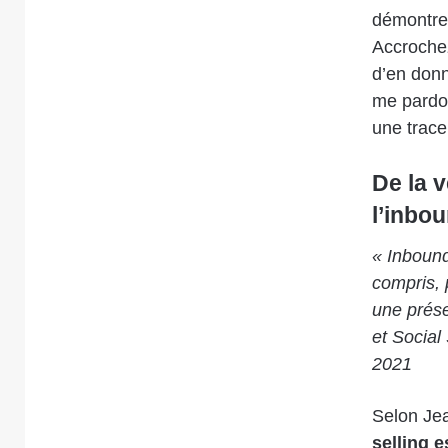
démontre
Accrochez
d’en donn
me pardon
une trace
De la 
l’inbo
« Inbound
compris, 
une prése
et Social
2021
Selon Je
selling 