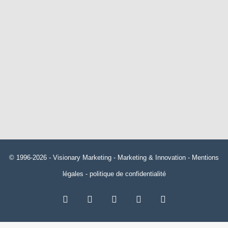
© 1996-2026 -
Visionary Marketing
- Marketing & Innovation -
Mentions
légales
-
politique de confidentialité
RSS
Facebook
X
Linkedin
YouTube