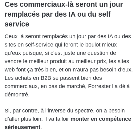
Ces commerciaux-là seront un jour
remplacés par des IA ou du self
service
C
eux-là
seront remplacés
un jour
par des
IA ou des
sites en
self-service
qui f
er
ont le boulot mieux
qu’eux puisque, si c’est juste une question de
ven
dre
le meilleur produit au meilleur prix,
les
sites
web font ça très bien, et on n’aura pas besoin d’eux.
Les achats en B2B se passent bien des
commerciaux, en bas de marché, Forrester l’a déjà
démontré.
Si, par contre, à l’inverse du spectre, on a besoin
d’aller plus
loin
, il va falloir
mont
er
en compétence
sérieusement
.