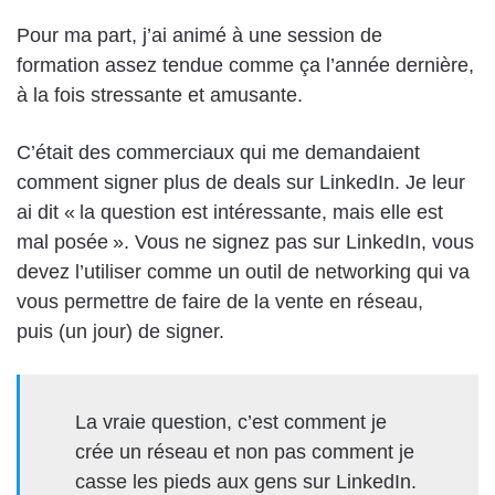
Pour ma part, j’ai
animé à
une session de
formation
assez tendue
comme ça l’année dernière,
à
la
fois stressant
e
et amusant
e
.
C’était des
commerciaux
qui me demandaient
comment signer plus de
deals
sur
LinkedIn
.
Je leur
ai d
it
«
la question est intéressante, mais elle est
mal posée
»
. Vous
ne
sign
ez pas sur LinkedIn, v
ous
devez l’utiliser comme un
outil de networking qui va
vous permettre de faire de la vente en réseau,
puis
(un jour)
de signer.
La vraie question, c’est comment je
crée un réseau et non pas comment je
casse les pieds aux gens sur LinkedIn
.