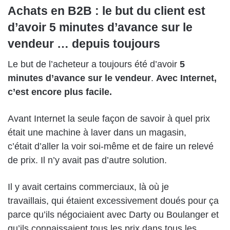
Achats en B2B : le but du client est
d’avoir 5 minutes d’avance sur le
vendeur … depuis toujours
Le
but de l’acheteur
a
toujours été d’avoir
5
minutes d’avance sur le vendeur
.
Avec Internet,
c’est encore plus facile
.
Avant Internet l
a seule façon de savoir à quel prix
était une machine à laver dans un magasin,
c’
était
d’aller
la v
oir
soi-même
et de faire un relevé
de prix
. Il n’y avait pas d’autre solutio
n
.
Il y avait
certains
commerciaux,
là où je
travaillais,
qui étaient
excessivement
doué
s
pour ça
parce qu’ils négociaient avec Darty ou Boulanger
et
qu’ils
connaissai
en
t tous les prix dans tous les