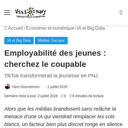
Menu
R
Accueil
/
Économie et numérique
/
IA et Big Data
IA et Big Data
Médias Sociaux
Employabilité des jeunes :
cherchez le coupable
TikTok transformerait la jeunesse en PNJ
Yann Gourvennec
1 juillet 2026
Dernière mise à jour: 2 juillet 2026
0
8 minutes de lecture
Alors que les médias brandissent sans relâche la
menace d’une IA qui viendrait remplacer les cols
blancs, un facteur bien plus discret ronge en silence