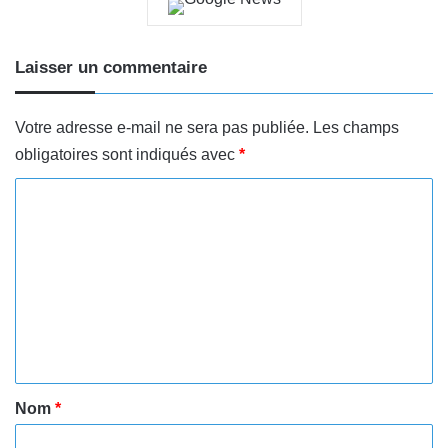
Laisser un commentaire
Votre adresse e-mail ne sera pas publiée.
Les champs
obligatoires sont indiqués avec
*
C
o
m
m
e
n
t
a
Nom
*
i