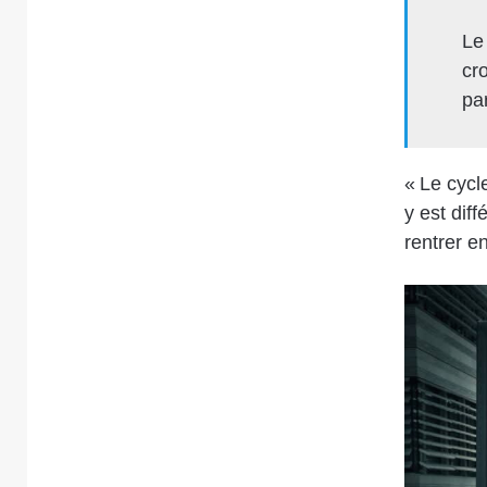
Le
cr
pa
« Le cycl
y est dif
rentrer e