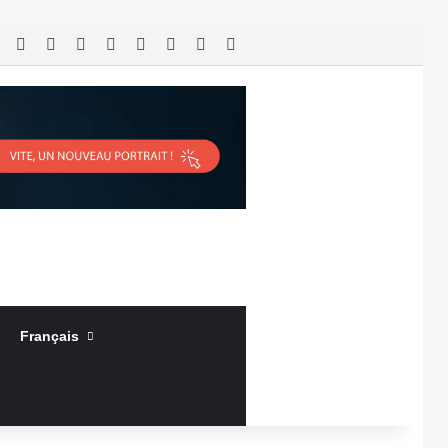
RSS
Facebook
X
Linkedin
YouTube
Connexion
Article Aléatoire
Sidebar (barre latérale)
Français