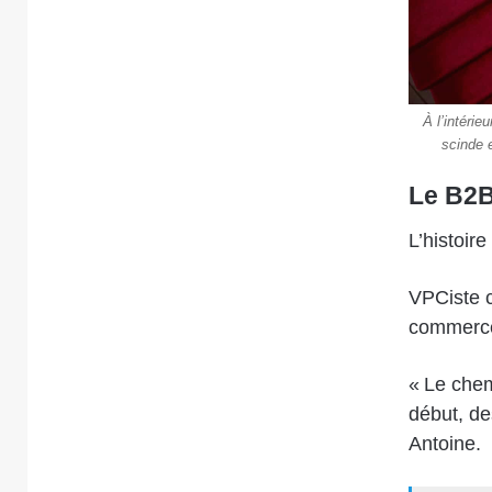
À l’intéri
scinde 
Le B2B
L’histoir
VPCiste 
commerc
« Le chem
début, de
Antoine.