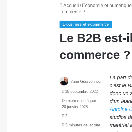
Accueil
/
Économie et numérique
commerce ?
E-business et e-commerce
Le B2B est-il
commerce ?
La part d
Yann Gourvennec
c’est le 
19 septembre 2022
donc un 
Dernière mise à jour:
d’un lead
20 janvier 2025
Antoine 
2
studios d
matériel 
6 minutes de lecture