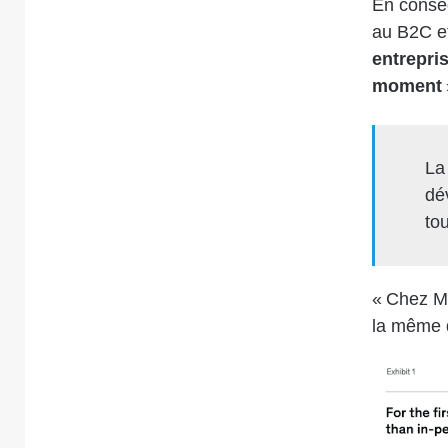
En conséq
au B2C et
entrepris
moment
La
dé
tou
« Chez Ma
la même q