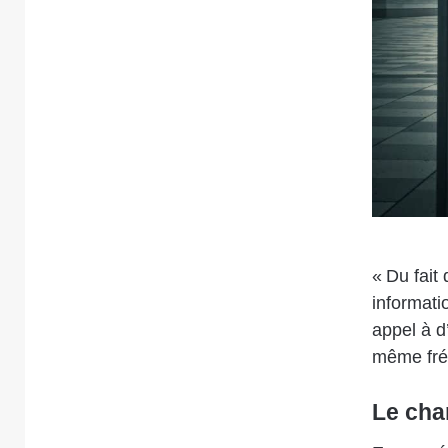
« Du fait
informatio
appel à d
même fréq
Le cha