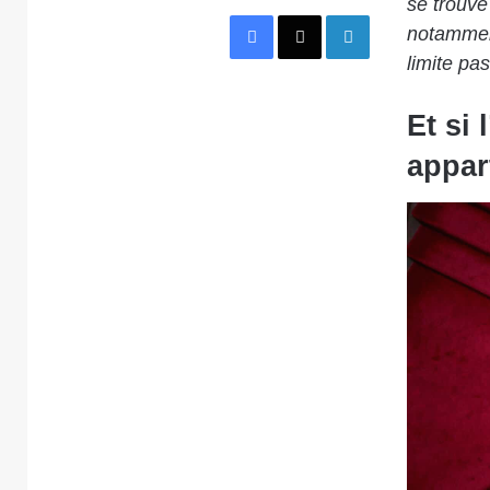
se trouve 
Facebook
X
Linkedin
notammen
limite p
Et si 
appar