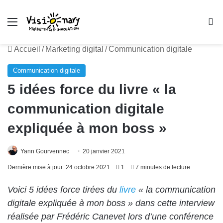
Menu
R
Accueil
/
Marketing digital
/
Communication digitale
Communication digitale
5 idées force du livre « la
communication digitale
expliquée à mon boss »
Yann Gourvennec
20 janvier 2021
Dernière mise à jour: 24 octobre 2021
1
7 minutes de lecture
Voici 5 idées force tirées du
livre
« la communication
digitale expliquée à mon boss » dans cette interview
réalisée par
Frédéric Canevet
lors d’une conférence