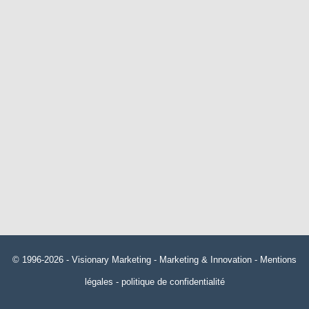
© 1996-2026 -
Visionary Marketing
- Marketing & Innovation -
Mentions
légales
-
politique de confidentialité