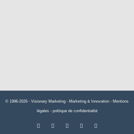
© 1996-2026 -
Visionary Marketing
- Marketing & Innovation -
Mentions
légales
-
politique de confidentialité
RSS
Facebook
X
Linkedin
YouTube