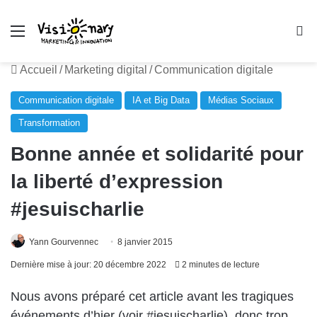
Menu
R
Accueil
/
Marketing digital
/
Communication digitale
Communication digitale
IA et Big Data
Médias Sociaux
Transformation
Bonne année et solidarité pour
la liberté d’expression
#jesuischarlie
Yann Gourvennec
8 janvier 2015
Dernière mise à jour: 20 décembre 2022
2 minutes de lecture
Nous avons préparé cet article avant les tragiques
événements d’hier (voir #jesuischarlie), donc trop