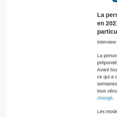
La per
en 202
particu
Interview
La person
prépondér
Avant tou
ce qui a 
semaines 
tous vécu
changé
.
Les mode