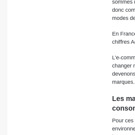
sommes m
donc comp
modes de 
En Franc
chiffres 
L’e-comme
changer 
devenons 
marques.
Les ma
conso
Pour ces 
environne