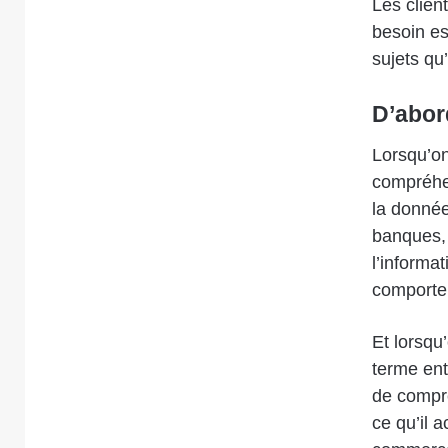
Les clien
besoin es
sujets qu’
D’abor
Lorsqu’on
compréhen
la donnée
banques, 
l’informa
comportem
Et lorsqu
terme ent
de compre
ce qu’il 