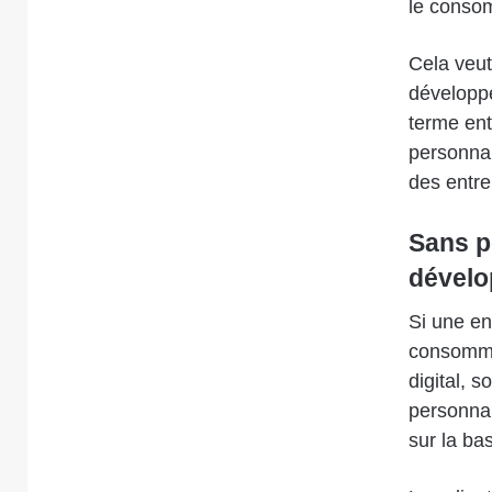
le consom
Cela veut
développe
terme ent
personnal
des entre
Sans p
dévelo
Si une en
consomma
digital, 
personnal
sur la ba