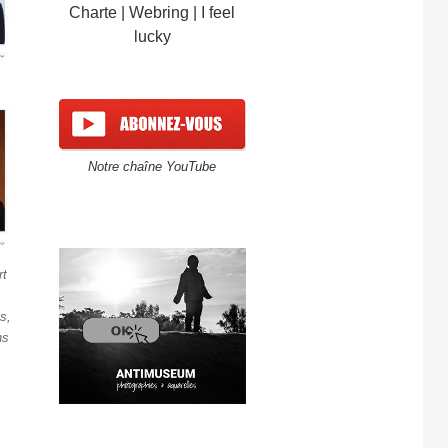
Charte
|
Webring
|
I feel
lucky
Notre chaîne YouTube
rt
s,
ns