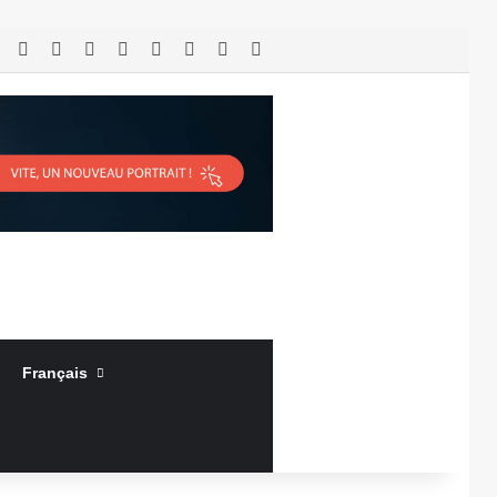
RSS
Facebook
X
Linkedin
YouTube
Connexion
Article Aléatoire
Sidebar (barre latérale)
Français