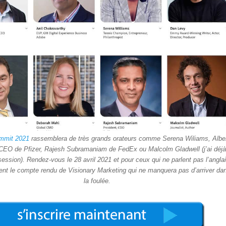
mmit 2021
rassemblera de très grands orateurs comme Serena Wiliams, Albe
 CEO de Pfizer, Rajesh Subramaniam de FedEx ou Malcolm Gladwell (j’ai déjà
ession). Rendez-vous le 28 avril 2021 et pour ceux qui ne parlent pas l’anglai
dent le compte rendu de Visionary Marketing qui ne manquera pas d’arriver da
la foulée.