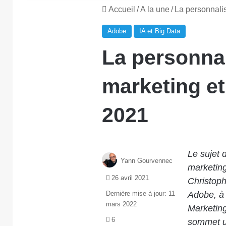
Accueil
/
A la une
/
La personnali
Adobe
IA et Big Data
La personna
marketing e
2021
Le sujet 
Yann Gourvennec
marketing
26 avril 2021
Christop
Dernière mise à jour: 11
Adobe, à 
mars 2022
Marketing
6
sommet un