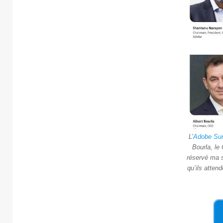
L’
Adobe Su
Bourla, le
réservé ma s
qu’ils atten