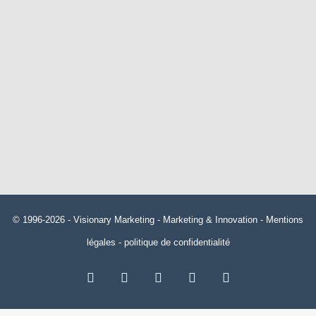
© 1996-2026 -
Visionary Marketing
- Marketing & Innovation -
Mentions
légales
-
politique de confidentialité
RSS
Facebook
X
Linkedin
YouTube