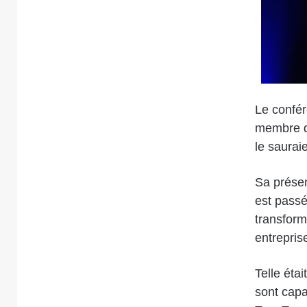
Le confér
membre du
le saurai
Sa prése
est passé
transform
entrepris
Telle éta
sont capa