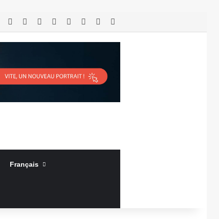
RSS
Facebook
X
Linkedin
YouTube
Connexion
Article Aléatoire
Sidebar (barre latérale)
Français