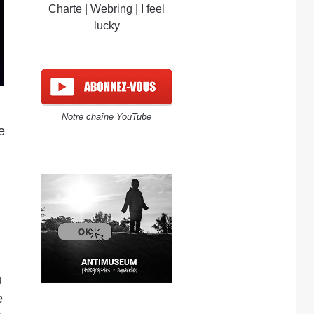
Charte
|
Webring
|
I feel
lucky
Notre chaîne YouTube
e
u
e