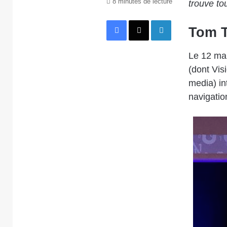
8 minutes de lecture
trouve to
Facebook
X
Linkedin
Tom T
Le 12 mar
(dont Vis
media) i
navigatio