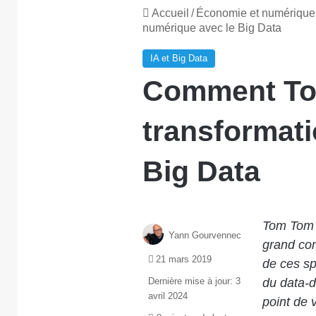
Accueil
/
Économie et numérique
numérique avec le Big Data
IA et Big Data
Comment Tom
transformat
Big Data
Tom Tom r
Yann Gourvennec
grand co
21 mars 2019
de ces sp
Dernière mise à jour: 3
du data-d
avril 2024
point de 