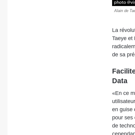
Alain de Ta
La révolu
Taeye et 
radicalem
de sa pré
Facilit
Data
«En ce m
utilisateu
en guise 
pour ses 
de techno
cependant