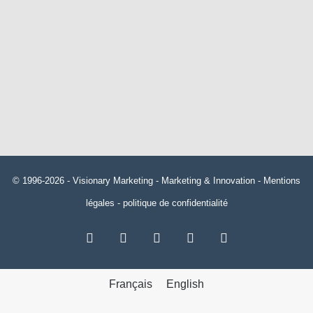
© 1996-2026 -
Visionary Marketing
- Marketing & Innovation -
Mentions
légales
-
politique de confidentialité
RSS
Facebook
X
Linkedin
YouTube
Français
English