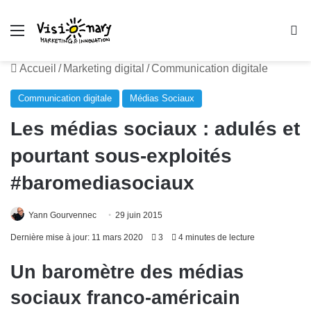
Menu
R
Accueil
/
Marketing digital
/
Communication digitale
Communication digitale
Médias Sociaux
Les médias sociaux : adulés et
pourtant sous-exploités
#baromediasociaux
Yann Gourvennec
29 juin 2015
Dernière mise à jour: 11 mars 2020
3
4 minutes de lecture
Un baromètre des médias
sociaux franco-américain