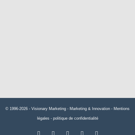
© 1996-2026 -
Visionary Marketing
- Marketing & Innovation -
Mentions
légales
-
politique de confidentialité
RSS
Facebook
X
Linkedin
YouTube