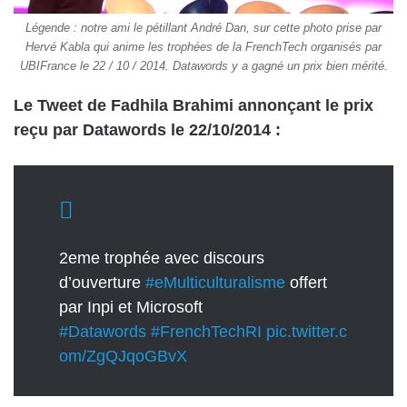
Légende : notre ami le pétillant André Dan, sur cette photo prise par
Hervé Kabla qui anime les trophées de la FrenchTech organisés par
UBIFrance le 22 / 10 / 2014. Datawords y a gagné un prix bien mérité.
Le Tweet de Fadhila Brahimi annonçant le prix
reçu par Datawords le 22/10/2014 :
2eme trophée avec discours
d’ouverture
#eMulticulturalisme
offert
par Inpi et Microsoft
#Datawords
#FrenchTechRI
pic.twitter.c
om/ZgQJqoGBvX