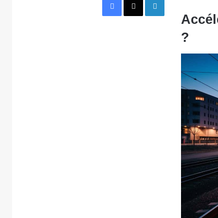
Accél
?