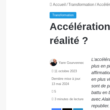
Accueil
/
Transformation
/
Accélér
Transformation
Accélératio
réalité ?
L’accélér
Yann Gourvennec
plus en p
11 octobre 2023
affirmati
Dernière mise à jour:
en plus v
13 mai 2024
sont de p
5
battu en 
avec Alai
3 minutes de lecture
republier.
Facebook
X
Linkedin