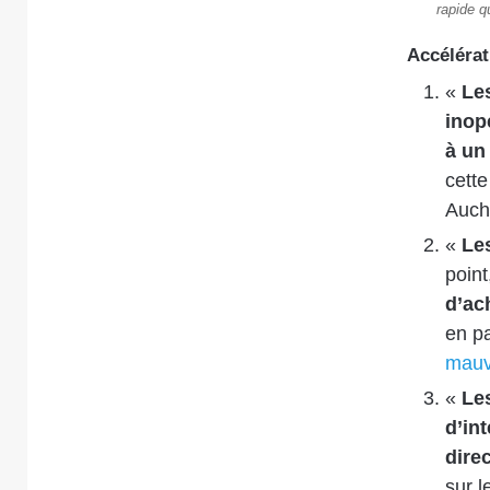
rapide q
Accélérat
«
Les
inop
à un
cett
Auch
«
Le
point
d’ach
en p
mauva
«
Les
d’in
dire
sur 