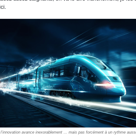
ci.
e l’innovation avance inexorablement … mais pas forcément à un rythme auss