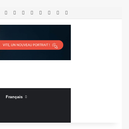
RSS
Facebook
X
Linkedin
YouTube
Connexion
Article Aléatoire
Sidebar (barre latérale)
Français