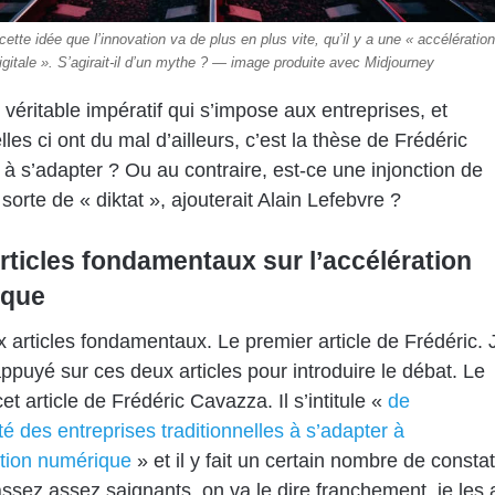
cette idée que l’innovation va de plus en plus vite, qu’il y a une « accélératio
igitale ». S’agirait-il d’un mythe ? — image produite avec Midjourney
 véritable impératif qui s’impose aux entreprises, et
les ci ont du mal d’ailleurs, c’est la thèse de Frédéric
à s’adapter ? Ou au contraire, est-ce une injonction de
sorte de « diktat », ajouterait Alain Lefebvre ?
rticles fondamentaux sur l’accélération
ique
ux articles fondamentaux. Le premier article de Frédéric. 
ppuyé sur ces deux articles pour introduire le débat. Le
et article de Frédéric Cavazza. Il s’intitule «
de
té des entreprises traditionnelles à s’adapter à
ation numérique
» et il y fait un certain nombre de consta
assez assez saignants, on va le dire franchement, je les 