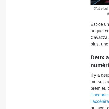
D’où vient 
d
Est-ce un
auquel cel
Cavazza, 
plus, une 
Deux a
numér
Il y a de
me suis a
premier, c
l’incapaci
l’accélér
qui sont 