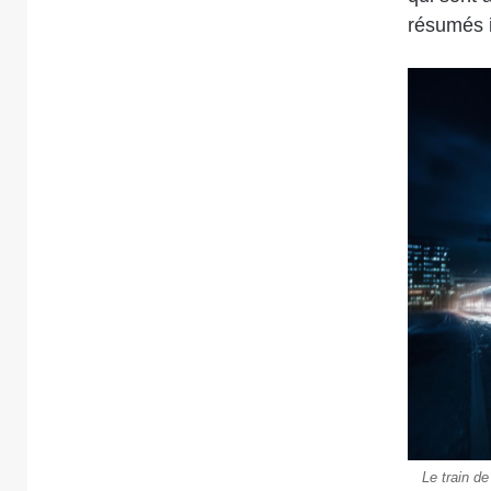
résumés i
Le train d