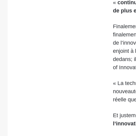
«
continu
de plus 
Finalemen
finalemen
de l’inno
enjoint à l
dedans; i
of Innovat
« La tech
nouveautés
réelle qu
Et justem
l’innovat