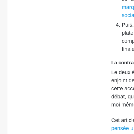
marqu
socia
Puis,
plate
comp
final
La contra
Le deuxiè
enjoint d
cette accé
débat, qu
moi mêm
Cet articl
pensée u