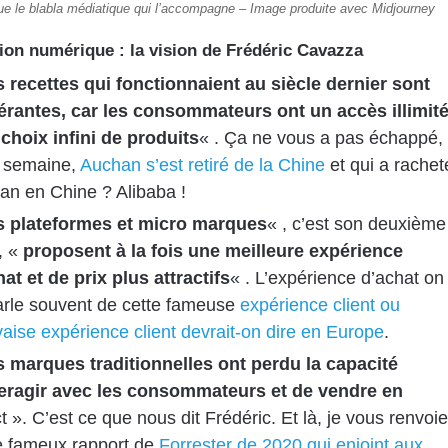
ue le blabla médiatique qui l’accompagne – Image produite avec Midjourney
ion numérique : la vision de Frédéric Cavazza
 recettes qui fonctionnaient au siècle dernier sont
érantes, car les consommateurs ont un accès illimit
 choix infini de produits
« . Ça ne vous a pas échappé,
e semaine,
Auchan s’est retiré de la Chine
et qui a rachet
an en Chine ? Alibaba !
s plateformes et micro marques
« , c’est son deuxième
, «
proposent à la fois une meilleure expérience
at et de prix plus attractifs
« . L’expérience d’achat on
arle souvent de cette fameuse
expérience client ou
ise expérience client devrait-on dire en Europe
.
 marques traditionnelles ont perdu la capacité
teragir avec les consommateurs et de vendre en
c
t ». C’est ce que nous dit Frédéric. Et là, je vous renvoie
le fameux rapport de
Forrester de 2020 qui enjoint aux