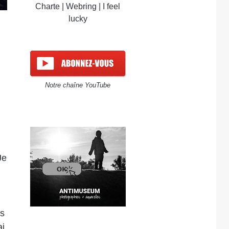
Charte
|
Webring
|
I feel
lucky
n
Notre chaîne YouTube
Je
ts
ai