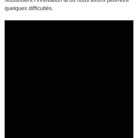
réussissent l’innovation là où nous avons peut-être
quelques difficultés.