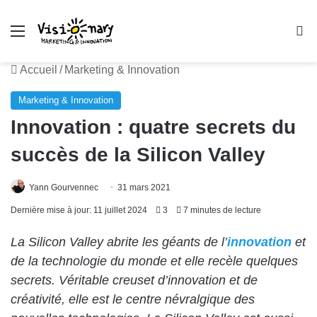
Menu
R
Accueil
/
Marketing & Innovation
Marketing & Innovation
Innovation : quatre secrets du
succès de la Silicon Valley
Yann Gourvennec
31 mars 2021
Dernière mise à jour: 11 juillet 2024
3
7 minutes de lecture
La Silicon Valley abrite les géants de l’
innovation
et
de la technologie du monde et elle recèle quelques
secrets. Véritable creuset d’innovation et de
créativité, elle est le centre névralgique des