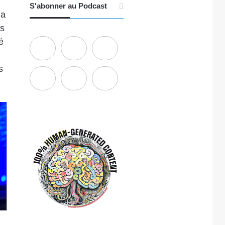
S'abonner au Podcast
’a
ts
é
s