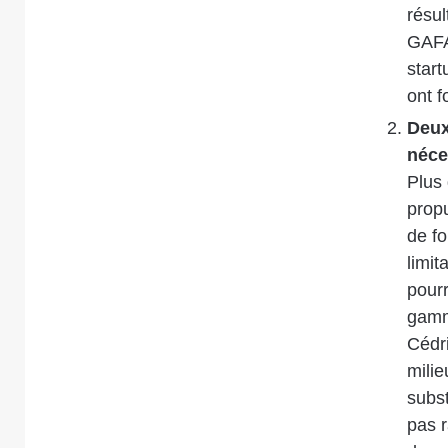
résul
GAFA,
start
ont f
Deux
néce
Plus 
propu
de fo
limit
pourr
gamm
Cédri
milie
subst
pas r