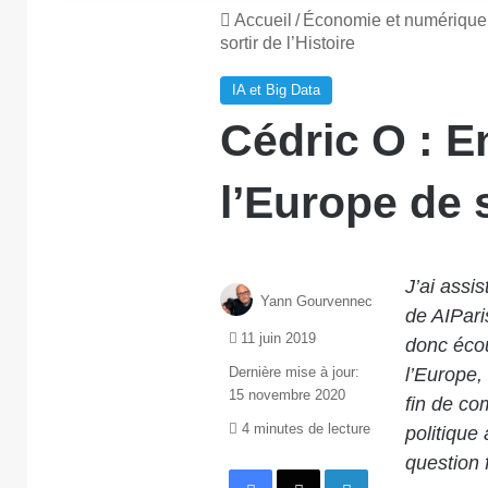
Accueil
/
Économie et numérique
sortir de l’Histoire
IA et Big Data
Cédric O : En
l’Europe de s
J’ai assi
Yann Gourvennec
de AIPari
11 juin 2019
donc écou
Dernière mise à jour:
l’Europe,
15 novembre 2020
fin de co
4 minutes de lecture
politique 
question 
Facebook
X
Linkedin