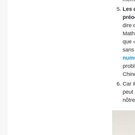
Les 
préo
dire 
Math 
que «
sans 
numé
probl
Chine
Car 
peut 
nôtre