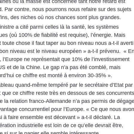
nes où la masse est concernée tant notre retard est
. Par contre, nous pourrons nous refaire sur des sujets
fins, des niches où nos chances sont plus grandes.
nistre a cité parmi celles là la santé, les systèmes
ques (où 100% de fiabilité est requise), l’énergie. Mais
 toute chose il faut taper au bon niveau nous a-t-il averti
bon niveau est le niveau européen » a-t-il prévenu.
« E
 l’Europe ne représentait que 10% de l’investissement
S et de la Chine. Le gap n’a pas été comblé, mais
rd’hui ce chiffre est monté à environ 30-35% ».
ableau quand-même tempéré par le secrétaire d’Etat par
it que ce chiffre reste très en dessous de ses concurrent
e la relation franco-Allemande n’a pas permis de dégage
vantage concurrentiel pour l’Europe. « Ce que nous avo
i à faire ensemble est décevant » a-t-il déclaré. La
ration industrielle est loin de ce qu’elle devrait être,
si sur le papier elle semble intéressante.