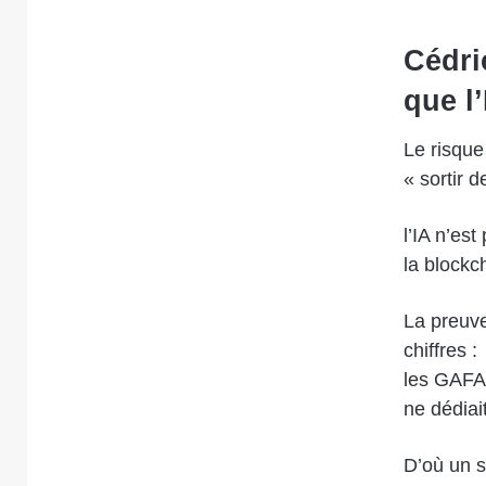
Cédri
que l
Le risque 
« sortir d
l’IA n’est
la blockc
La preuve
chiffres :
les GAFA 
ne dédiai
D’où un s