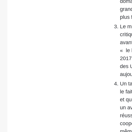
domai
grand
plus 
Le mi
criti
avant
« le 
2017,
des U
aujou
Un t
le fa
et qu
un a
réuss
coopé
même 