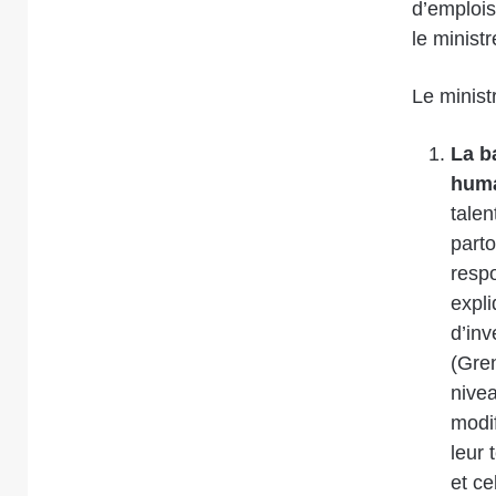
d’emplois
le ministr
Le minist
La ba
hum
tale
parto
respo
expli
d’inv
(Gre
nivea
modi
leur 
et ce