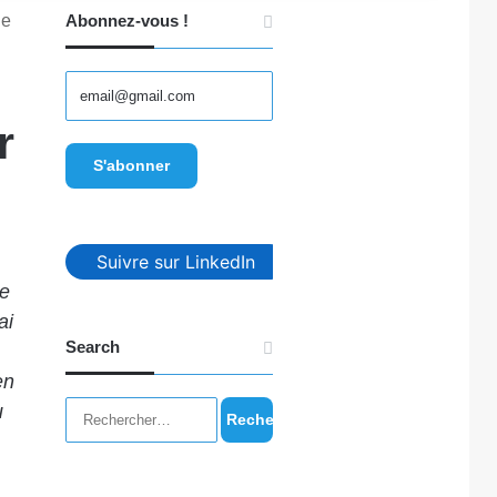
de
Abonnez-vous !
r
Suivre sur LinkedIn
re
ai
Search
en
Rechercher :
u