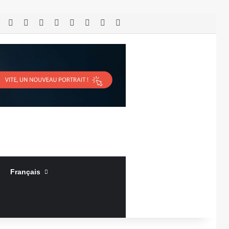
RSS
Facebook
X
Linkedin
YouTube
Connexion
Article Aléatoire
Sidebar (barre latérale)
Français