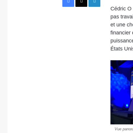
Cédric O
pas trava
et une ch
financier
puissance
États Uni
Vue panora