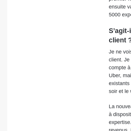
ensuite v
5000 expe
S’agit-
client 
Je ne voi
client. J
compte à 
Uber, mai
existants
soir et l
La nouvea
à disposi
expertise
revenus. 