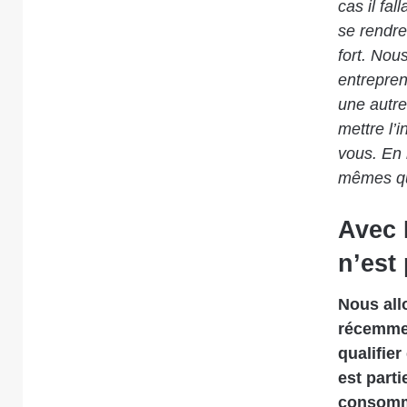
cas il fall
se rendre
fort. Nou
entrepren
une autre 
mettre l’i
vous. En 
mêmes qu’
Avec I
n’est
Nous all
récemmen
qualifier
est part
consomma