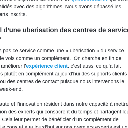
alidés avec des algorithmes. Nous avons dépassé les
rts inscrits.
il d’une uberisation des centres de servic
?
s pas ce service comme une « uberisation » du service
e le vois comme un complément. On cherche en fin de
améliorer l’
expérience client
, c’est aussi ce qu’a fait
s plutôt en complément aujourd’hui des supports clients
 ou des centres de contact puisque nous intervenons le
e week-end.
uté et l’innovation résident dans notre capacité à mettr
tion des experts qui consacrent du temps et partagent le
. Cela leur permet de bénéficier d’un complément de
Le constat à aujourd’hui sur nos premiers experts est un