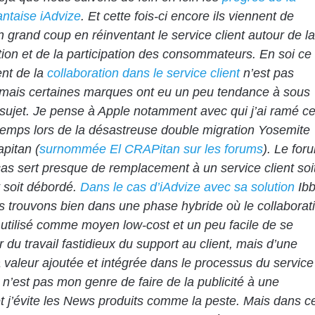
antaise iAdvize
. Et cette fois-ci encore ils viennent de
n grand coup en réinventant le service client autour de la
tion et de la participation des consommateurs. En soi ce
nt de la
collaboration dans le service client
n’est pas
mais certaines marques ont eu un peu tendance à sous
e sujet. Je pense à Apple notamment avec qui j’ai ramé c
temps lors de la désastreuse double migration Yosemite
apitan (
surnommée El CRAPitan sur les forums
). Le for
as sert presque de remplacement à un service client soi
t soit débordé.
Dans le cas d’iAdvize avec sa solution
Ib
 trouvons bien dans une phase hybride où le collaborati
 utilisé comme moyen low-cost et un peu facile de se
 du travail fastidieux du support au client, mais d’une
à valeur ajoutée et intégrée dans le processus du service
e n’est pas mon genre de faire de la publicité à une
et j’évite les News produits comme la peste. Mais dans c