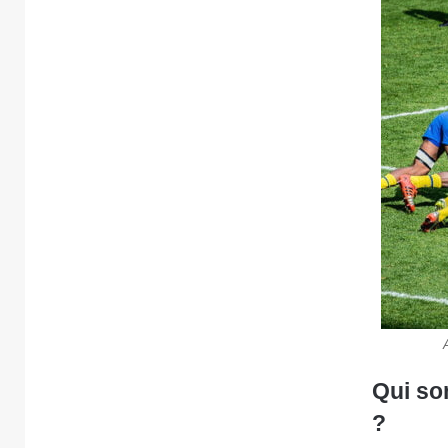
Qui so
?