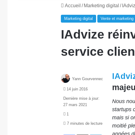
Accueil
/
Marketing digital
/
IAdviz
Marketing digital
Vente et marketing
IAdvize réin
service clie
IAdvi
Yann Gourvennec
majeu
14 juin 2016
Dernière mise à jour:
Nous nou
27 mars 2021
startups 
1
mais si o
7 minutes de lecture
moitié pl
années dé
Facebook
X
Linkedin