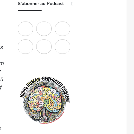
S'abonner au Podcast
es
um
t
bü
f
e