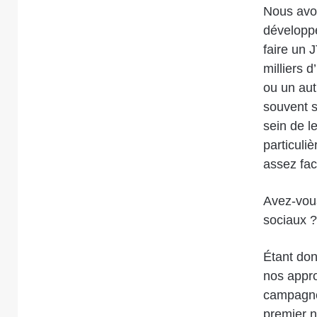
Nous avon
développé
faire un 
milliers 
ou un aut
souvent s
sein de le
particuli
assez fac
Avez-vous
sociaux ?
Étant don
nos appro
campagnes
premier n