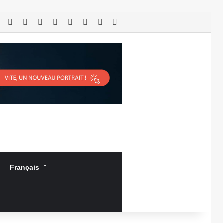
RSS
Facebook
X
Linkedin
YouTube
Connexion
Article Aléatoire
Sidebar (barre latérale)
Français