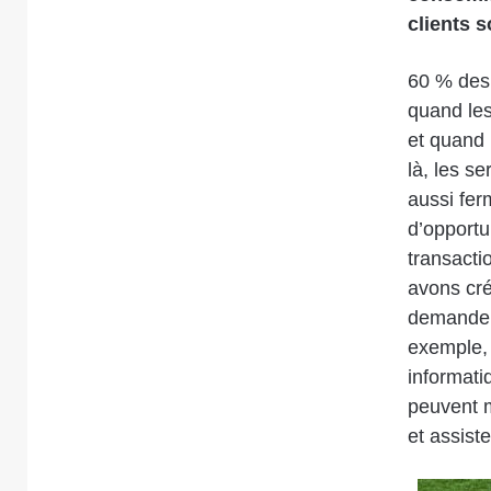
clients s
60 % des 
quand le
et quand 
là, les s
aussi fer
d’opportu
transacti
avons cré
demande. 
exemple, 
informati
peuvent m
et assiste