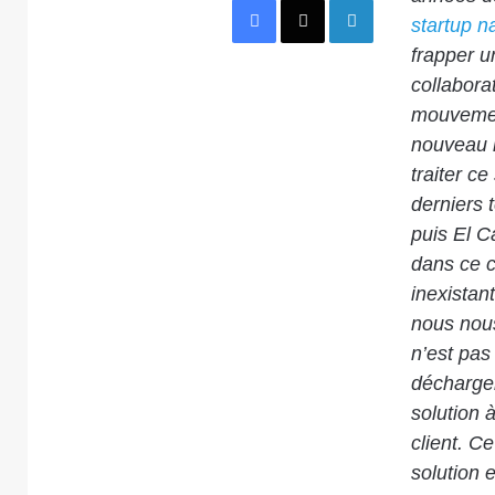
startup n
frapper u
collabora
mouveme
nouveau 
traiter c
derniers 
puis El C
dans ce c
inexistan
nous nous
n’est pas
décharger
solution 
client. C
solution 