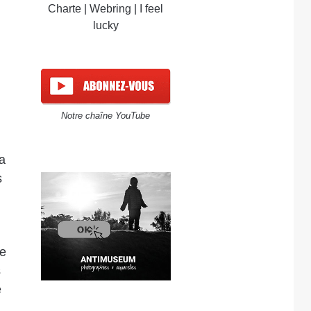
Charte
|
Webring
|
I feel
lucky
Notre chaîne YouTube
a
s
ue
s
é