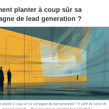
nt planter à coup sûr sa
gne de lead generation ?
planter à coup sûr sa campagne de lead generation ? Il suffit de suivre de
mauvais conseils… Puis pour réussir, remettez tout à l’endroit !