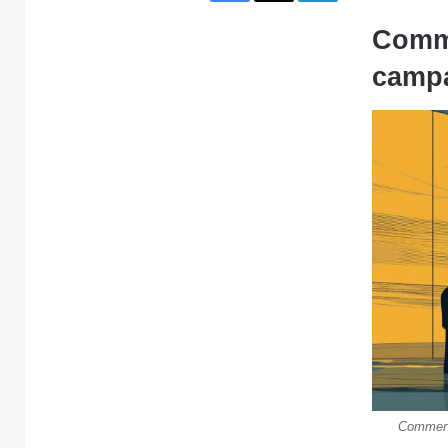
Comme
campa
Comment 