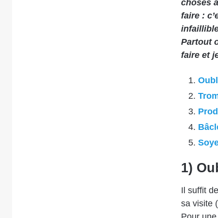
choses à
faire : c
infaillib
Partout o
faire et 
Oubl
Trom
Prod
Bâcle
Soye
1) Ou
Il suffit
sa visite 
Pour une 