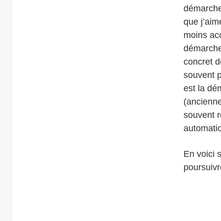
démarche 
que j’aim
moins acc
démarche,
concret d
souvent p
est la dé
(ancienne
souvent r
automati
En voici 
poursuivre