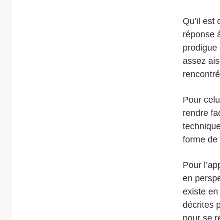
Qu’il est 
réponse à
prodigue 
assez ais
rencontré
Pour celui
rendre fa
technique
forme de 
Pour l’ap
en perspe
existe en
décrites 
pour se r