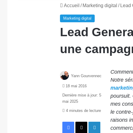
Accueil
/
Marketing digital
/
Lead 
Marketing digital
Lead Genera
une campagn
Comment 
Yann Gourvennec
Notre séri
18 mai 2016
marketin
Dernière mise à jour: 5
poursuit. 
mai 2025
mes consei
4 minutes de lecture
le contre
raisons in
Facebook
X
Linkedin
commerci