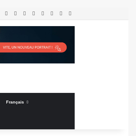
RSS
Facebook
X
Linkedin
YouTube
Connexion
Article Aléatoire
Sidebar (barre latérale)
Français