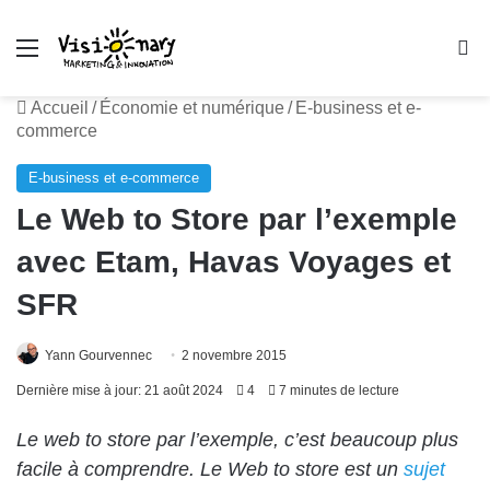
Menu
R
Accueil
/
Économie et numérique
/
E-business et e-
commerce
E-business et e-commerce
Le Web to Store par l’exemple
avec Etam, Havas Voyages et
SFR
Yann Gourvennec
2 novembre 2015
Dernière mise à jour: 21 août 2024
4
7 minutes de lecture
Le web to store par l’exemple, c’est beaucoup plus
facile à comprendre. Le Web to store est un
sujet