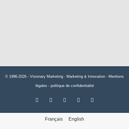
© 1996-2026 -
Visionary Marketing
- Marketing & Innovation -
Mentions
légales
-
politique de confidentialité
RSS
Facebook
X
Linkedin
YouTube
Français
English