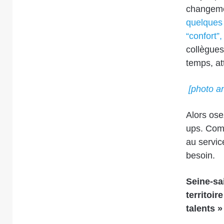
changem
quelques 
“confort”
collègues
temps, att
[photo 
Alors ose
ups. Com
au servic
besoin.
Seine-sai
territoir
talents »