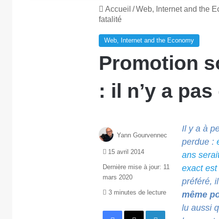
Accueil
/
Web, Internet and the 
fatalité
Web, Internet and the Economy
Promotion so
: il n’y a pas
Il y a à 
Yann Gourvennec
perdue :
15 avril 2014
ans serai
Dernière mise à jour: 11
exact est
mars 2020
préféré, 
3 minutes de lecture
même pop
lu aussi 
Facebook
X
Linkedin