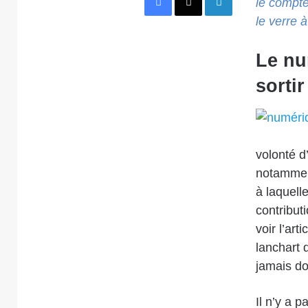
le compte
le verre 
Le nu
sortir
volonté d’
notamment
à laquell
contribut
voir l’ar
lanchart 
jamais do
Il n’y a 