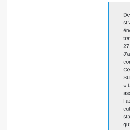
De
st
én
tr
27
J’a
con
Ce
Su
« 
as
l’a
cu
st
qu