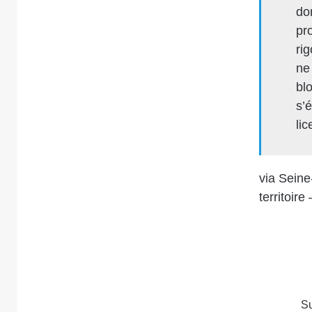
do
pro
ri
ne
bl
s’
lic
via
Seine-
territoir
S