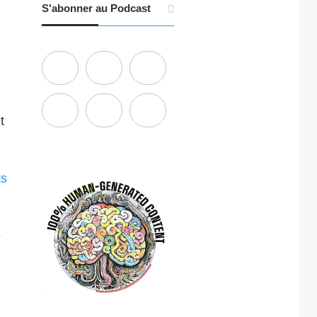
S'abonner au Podcast
t
ts
e