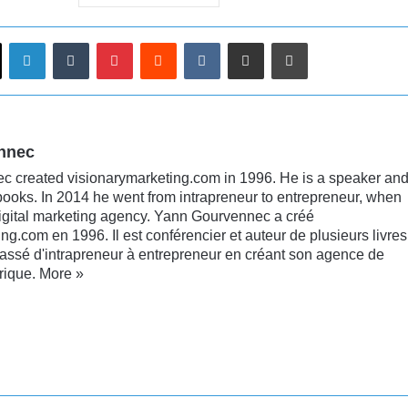
Linkedin
Tumblr
Pinterest
Reddit
VKontakte
Partager par email
Imprimer
nnec
 created visionarymarketing.com in 1996. He is a speaker an
books. In 2014 he went from intrapreneur to entrepreneur, when
digital marketing agency. Yann Gourvennec a créé
ng.com en 1996. Il est conférencier et auteur de plusieurs livres
passé d'intrapreneur à entrepreneur en créant son agence de
rique.
More »
kedin
YouTube