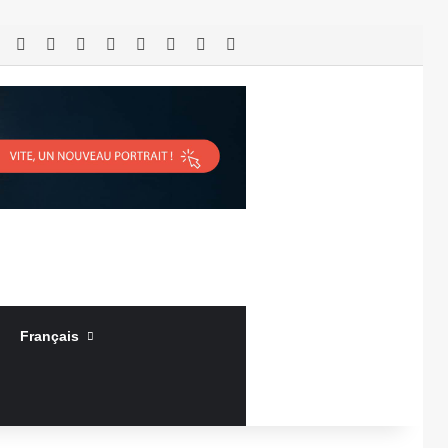
RSS
Facebook
X
Linkedin
YouTube
Connexion
Article Aléatoire
Sidebar (barre latérale)
Français