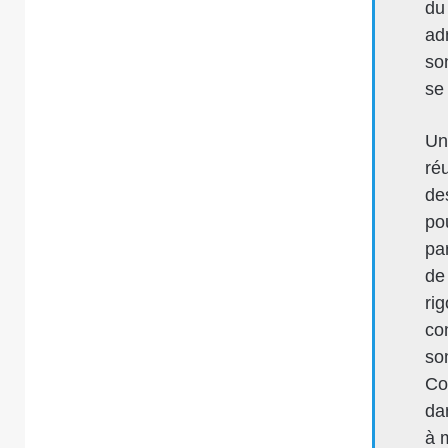
du 
adm
so
se
Un
ré
des
po
pa
de
ri
co
so
Co
da
à 