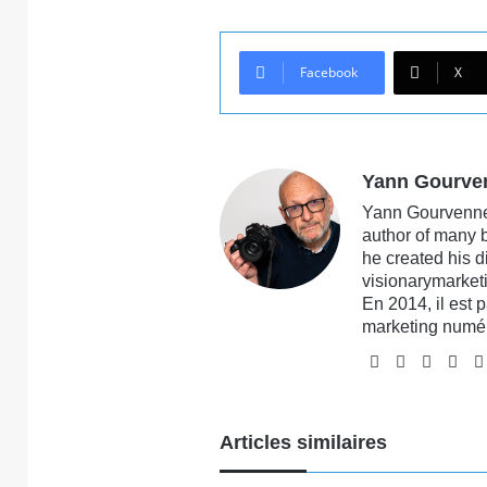
Facebook
X
Yann Gourve
Yann Gourvennec
author of many 
he created his 
visionarymarketi
En 2014, il est 
marketing numé
Website
Facebook
X
Lin
Articles similaires