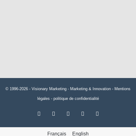
© 1996-2026 -
Visionary Marketing
- Marketing & Innovation -
Mentions
légales
-
politique de confidentialité
RSS
Facebook
X
Linkedin
YouTube
Français
English