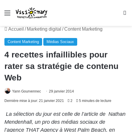
Menu
R
Accueil
/
Marketing digital
/
Content Marketing
Content Marketing
Médias Sociaux
4 recettes infaillibles pour
rater sa stratégie de contenu
Web
Yann Gourvennec
29 janvier 2014
Dernière mise à jour: 21 janvier 2021
2
5 minutes de lecture
La sélection du jour est celle de
l’article de Nathan
Mendenhall, un pro des médias sociaux de
l’agence
THAT Agency à West Palm Beach, en