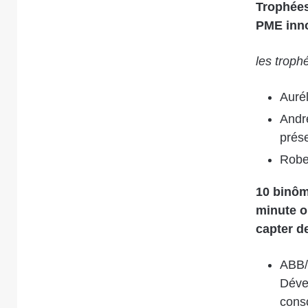
Trophées
PME inn
les troph
Aurél
Andr
prése
Rober
10 binôm
minute où
capter de
ABB/m
Dével
conso