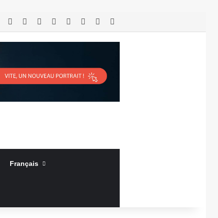
RSS
Facebook
X
Linkedin
YouTube
Connexion
Article Aléatoire
Sidebar (barre latérale)
Français