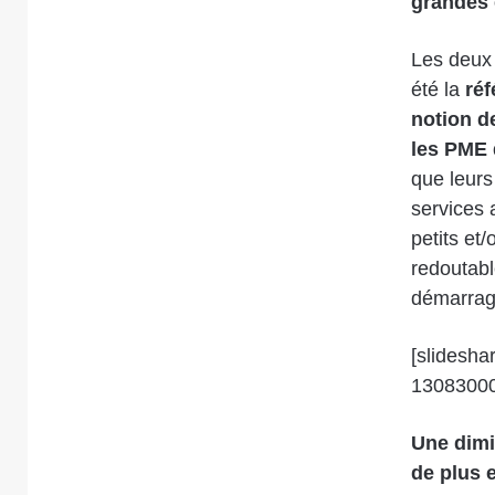
grandes 
Les deux 
été la
réf
notion d
les PME d
que leurs
services 
petits et/
redoutabl
démarrage
[slidesh
1308300
Une dimi
de plus 