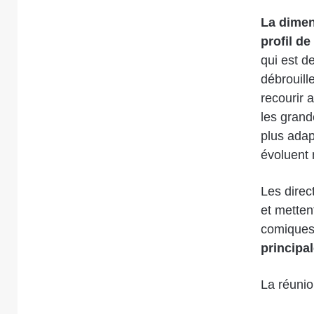
La dimen
profil d
qui est d
débrouill
recourir 
les grand
plus adap
évoluent
Les direc
et metten
comiques
principa
La réunio