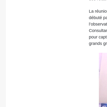
La réunio
débuté pa
l’observa
Consultan
pour capt
grands g