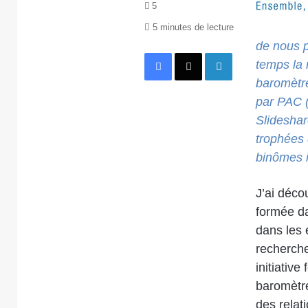
5
5 minutes de lecture
de nous p
Facebook
X
Linkedin
temps la 
baromètre
par PAC (
Slideshar
trophées 
binômes 
J’ai décou
formée da
dans les 
recherche
initiative
baromètre
des relat