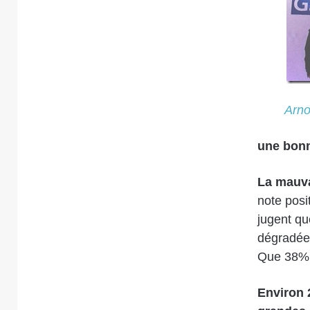
Arno
une bonn
La mauva
note posi
jugent qu
dégradées
Que 38% p
Environ 