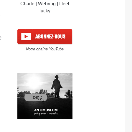
Charte
|
Webring
|
I feel
lucky
a
e
Notre chaîne YouTube