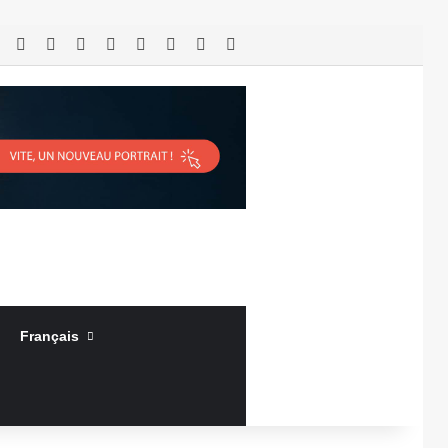
RSS
Facebook
X
Linkedin
YouTube
Connexion
Article Aléatoire
Sidebar (barre latérale)
Français