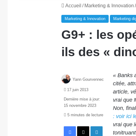
Accueil
/
Marketing & Innovation
/
Marketing & Innovation
Marketing dig
G9+ : les op
ils des « di
« Banks a
Yann Gourvennec
citée, at
17 juin 2013
article,
vé
Dernière mise à jour:
vrai que 
15 novembre 2023
Non, fina
5 minutes de lecture
: voir ic
vrai que 
Facebook
X
Linkedin
tonitruan