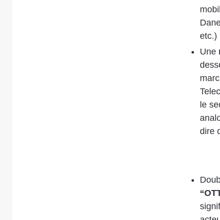
mobi
Dane
etc.) 
Une
desso
marc
Telec
le se
anal
dire 
Doub
“OT
signi
acteu