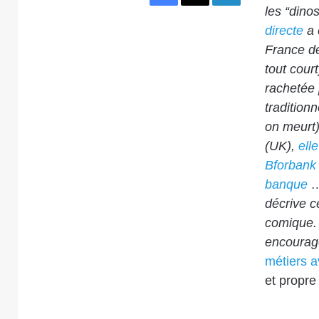
les “dino
directe
a 
France de
tout cour
rachetée 
tradition
on meurt)
(UK),
ell
Bforbank
banque
… 
décrive c
comique
encourage
métiers a
et propre 