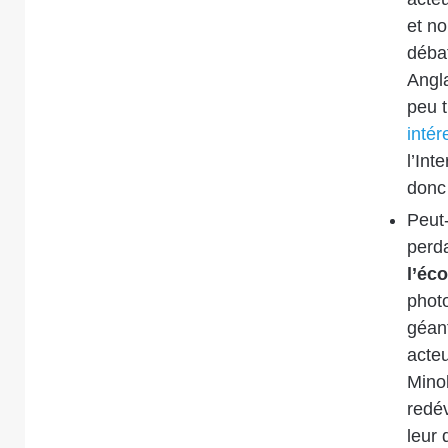
et no
débat
Angla
peu t
inté
l’Int
donc 
Peut-
perd
l’éc
phot
géan
acteu
Mino
redév
leur 