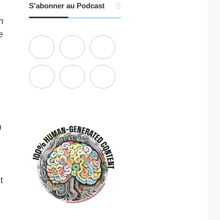
S'abonner au Podcast
n
e
n
t