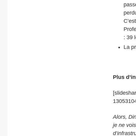
pass
perd
C’est
Prof
: 39
La p
Plus d’in
[slidesh
1305310
Alors, Di
je ne voi
d’infrastr