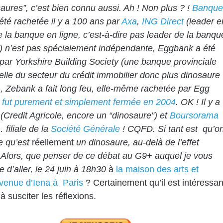
saures”, c’est bien connu aussi. Ah ! Non plus ? !
Banque
été rachetée il y a 100 ans par
Axa
,
ING Direct
(leader e
 la banque en ligne, c’est-à-dire pas leader de la banqu
t) n’est pas spécialement indépendante,
Eggbank a été
par Yorkshire Building Society
(une banque provinciale
nelle du secteur du crédit immobilier donc plus dinosaure
, Zebank a fait long feu, elle-même rachetée par Egg
e fut purement et simplement fermée en 2004
. OK ! Il y a
(Credit Agricole, encore un “dinosaure”) et
Boursorama
filiale de la
Société Générale
! CQFD. Si tant est qu’o
e qu’est
réellement
un dinosaure, au-delà de l’effet
.
Alors, que penser de ce débat au G9+ auquel je vous
 d’aller, le 24 juin à 18h30
à
la maison des arts et
venue d’Iena à Paris
? Certainement qu’il est intéressan
à susciter les réflexions.