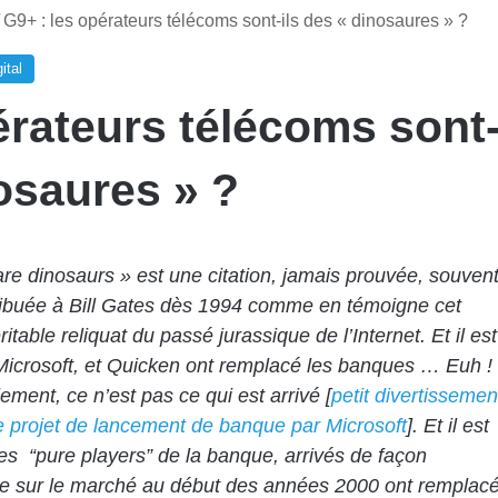
G9+ : les opérateurs télécoms sont-ils des « dinosaures » ?
ital
érateurs télécoms sont
nosaures » ?
re dinosaurs » est une citation, jamais prouvée, souven
tribuée à Bill Gates dès 1994 comme en témoigne cet
ritable reliquat du passé jurassique de l’Internet
. Et il est
Microsoft, et Quicken ont remplacé les banques … Euh !
lement, ce n’est pas ce qui est arrivé [
petit divertissemen
i le projet de lancement de banque par Microsoft
]. Et il est
les “pure players” de la banque, arrivés de façon
te sur le marché au début des années 2000 ont remplac