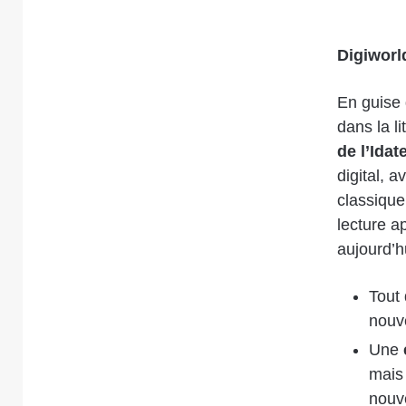
Digiworl
En guise 
dans la li
de l’Idat
digital, 
classique
lecture a
aujourd’h
Tout
nouve
Une
mais 
nouv