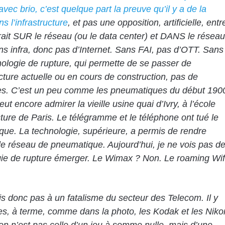
vec brio, c’est quelque part la preuve qu’il y a de la
s l’infrastructure
, et pas une opposition, artificielle, entr
rait SUR le réseau (ou le data center) et DANS le réseau
ans infra, donc pas d’Internet. Sans FAI, pas d’OTT. Sans
ologie de rupture, qui permette de se passer de
ructure actuelle ou en cours de construction,
pas de
es. C’est un peu comme les pneumatiques du début 190
ut encore admirer la vieille usine quai d’Ivry, à l’école
cture de Paris. Le télégramme et le téléphone ont tué le
ue. La technologie, supérieure, a permis de rendre
le réseau de pneumatique. Aujourd’hui, je ne vois pas d
ie de rupture émerger. Le Wimax ? Non. Le roaming Wif
is donc pas à un fatalisme du secteur des Telecom. Il y
es, à terme, comme dans la photo, les Kodak et les Niko