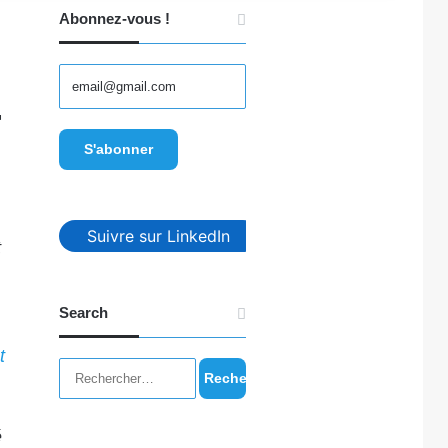
Abonnez-vous !
-
Suivre sur LinkedIn
t
Search
t
Rechercher :
é