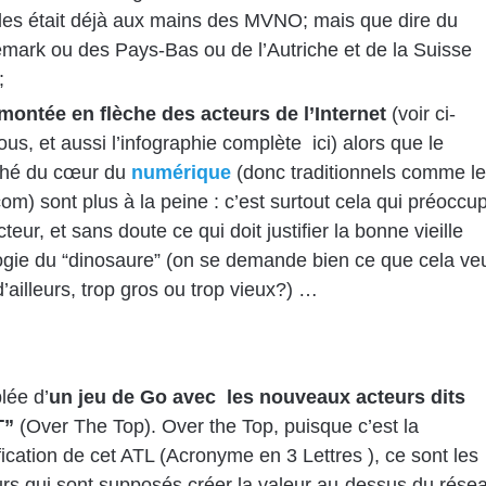
les était déjà aux mains des MVNO; mais que dire du
mark ou des Pays-Bas ou de l’Autriche et de la Suisse
;
montée en flèche des acteurs de l’Internet
(voir ci-
us, et aussi l’infographie complète ici) alors que le
hé du cœur du
numérique
(donc traditionnels comme l
om) sont plus à la peine : c’est surtout cela qui préoccu
cteur, et sans doute ce qui doit justifier la bonne vieille
ogie du “dinosaure” (on se demande bien ce que cela ve
d’ailleurs, trop gros ou trop vieux?) …
lée d’
un jeu de Go avec les nouveaux acteurs dits
T”
(Over The Top). Over the Top, puisque c’est la
fication de cet ATL (Acronyme en 3 Lettres ), ce sont les
rs qui sont supposés créer la valeur au-dessus du rése