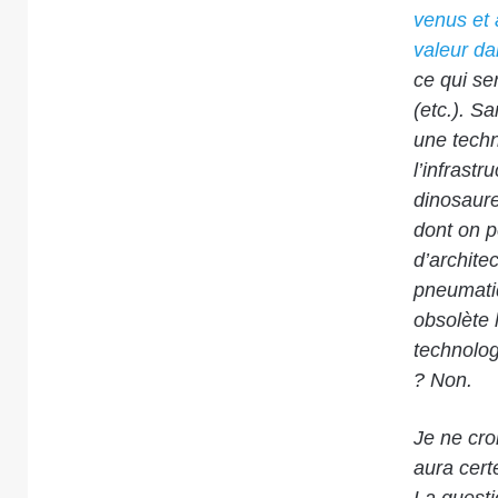
venus et a
valeur dan
ce qui se
(etc.). S
une techn
l’infrast
dinosaur
dont on pe
d’archite
pneumatiq
obsolète 
technolog
? Non.
Je ne cro
aura cert