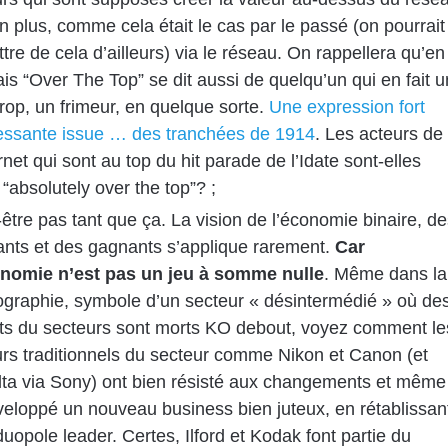
n plus, comme cela était le cas par le passé (on pourrait
tre de cela d’ailleurs) via le réseau. On rappellera qu’en
is “Over The Top” se dit aussi de quelqu’un qui en fait u
rop, un frimeur, en quelque sorte.
Une expression fort
ressante issue … des tranchées de 1914
. Les acteurs de
ernet qui sont au top du hit parade de l’Idate sont-elles
“absolutely over the top”? ;
être pas tant que ça. La vision de l’économie binaire, de
ants et des gagnants s’applique rarement.
Car
onomie n’est pas un jeu à somme nulle
. Même dans la
ographie, symbole d’un secteur « désintermédié » où de
ts du secteurs sont morts KO debout, voyez comment le
rs traditionnels du secteur comme Nikon et Canon (et
lta via Sony) ont bien résisté aux changements et même
eloppé un nouveau business bien juteux, en rétablissan
duopole leader. Certes, Ilford et Kodak font partie du