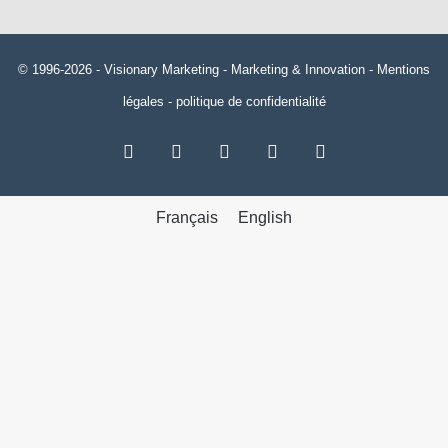
© 1996-2026 -
Visionary Marketing
- Marketing & Innovation -
Mentions
légales
-
politique de confidentialité
RSS
Facebook
X
Linkedin
YouTube
Français
English