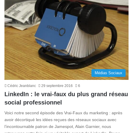
Médias Sociaux
Cédric Jeanblanc
29 septembre 2016
6
LinkedIn : le vrai-faux du plus grand réseau
social professionnel
Voici notre second épisode des Vrai-Faux du marketing : après
avoir décortiqué les idées reçues des réseaux sociaux avec
l’incontournable patron de Jamespot, Alain Garnier, nous