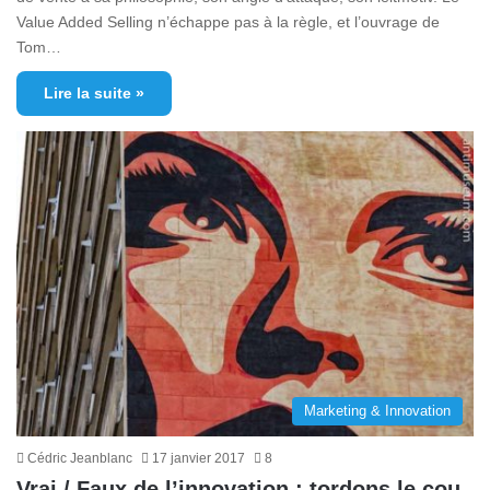
Value Added Selling n’échappe pas à la règle, et l’ouvrage de
Tom…
Lire la suite »
Marketing & Innovation
Cédric Jeanblanc
17 janvier 2017
8
Vrai / Faux de l’innovation : tordons le cou