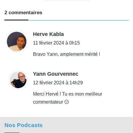
2 commentaires
d
Herve Kabla
i
11 février 2024 à 0h15
t
Bravo Yann, amplement mérité !
:
d
Yann Gourvennec
i
12 février 2024 à 14h29
t
Merci Hervé ! Tu es mon meilleur
commentateur 🙂
:
Nos Podcasts