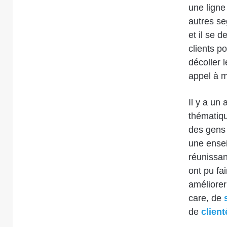
une ligne
autres se
et il se d
clients p
décoller l
appel à m
Il y a un 
thématiqu
des gens 
une ensei
réunissan
ont pu fa
améliorer
care, de
de
client