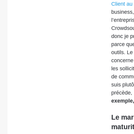
Client au
business,
l’entrepr
Crowdsour
donc je p
parce que
outils. L
concerne
les sollic
de commun
suis plutô
précède,
exemple, 
Le mar
maturi