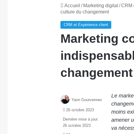
Accueil
/
Marketing digital
/
CRM e
culture du changement
CRM et Expérience client
Marketing co
indispensabl
changement
Le market
Yann Gourvennec
changeme
26 octobre 2023
moins exi
Dernière mise à jour:
amener un
26 octobre 2023
va nécess