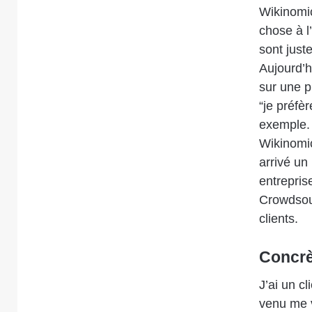
Wikinomi
chose à l
sont just
Aujourd’h
sur une pl
“je préfè
exemple. 
Wikinomic
arrivé un 
entrepris
Crowdsour
clients.
Concrè
J’ai un c
venu me v