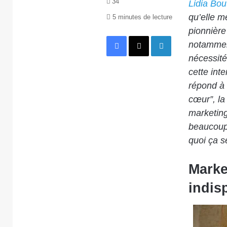
34
Lidia Bo
qu’elle m
5 minutes de lecture
pionnière
Facebook
X
Linkedin
notamment
nécessité
cette int
répond à 
cœur”, la
marketing
beaucoup,
quoi ça se
Marke
indis