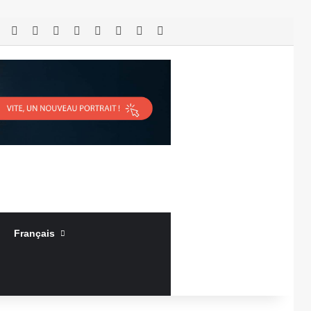
RSS
Facebook
X
Linkedin
YouTube
Connexion
Article Aléatoire
Sidebar (barre latérale)
Français