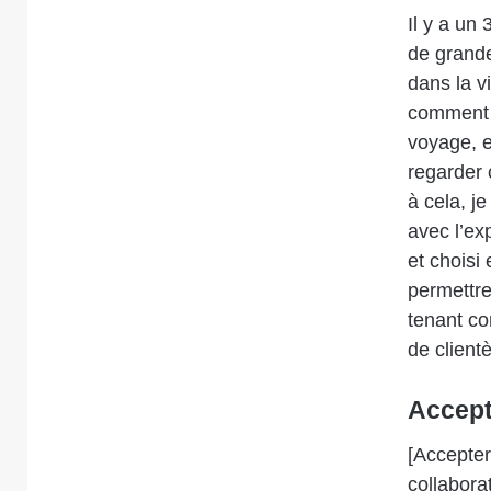
Il y a un 
de grande 
dans la v
comment m
voyage, et
regarder 
à cela, j
avec l’ex
et choisi
permettre
tenant co
de clientè
Accept
[Accepter
collabora