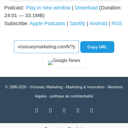
Podcast:
Play in new window
|
Download
(Duration:
24:01 — 33.1MB)
Subscribe:
Apple Podcasts
|
Spotify
|
Android
|
RSS
Copy URL
© 1996-2026 -
Visionary Marketing
- Marketing & Innovation -
Mentions
légales
-
politique de confidentialité
RSS
Facebook
X
Linkedin
YouTube