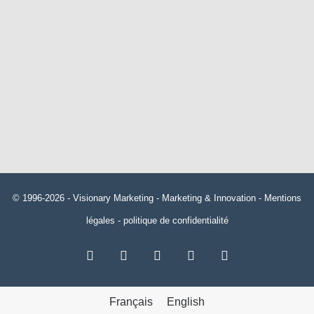
© 1996-2026 -
Visionary Marketing
- Marketing & Innovation -
Mentions
légales
-
politique de confidentialité
RSS
Facebook
X
Linkedin
YouTube
Français
English