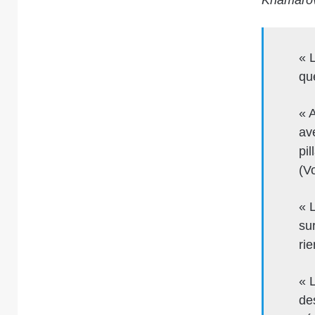
« 
qu
« A
av
pil
(Vo
« 
su
rie
« 
des