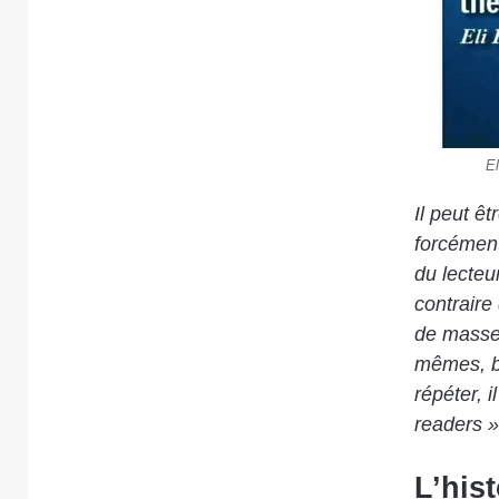
E
Il peut ê
forcément
du lecteu
contraire
de masse,
mêmes, b
répéter, 
readers 
L’hist