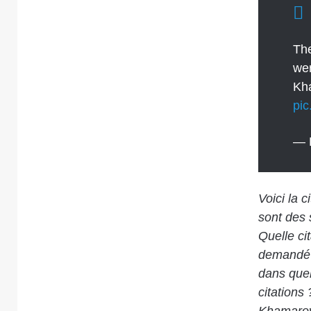
The
wer
Kh
pi
— 
Voici la 
sont des 
Quelle cit
demandé «
dans quel 
citations
Khamarov 