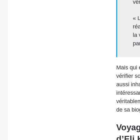
vér
« 
réa
la 
par
Mais qui 
vérifier 
aussi inh
intéressan
véritable
de sa bio
Voyag
d’Eli