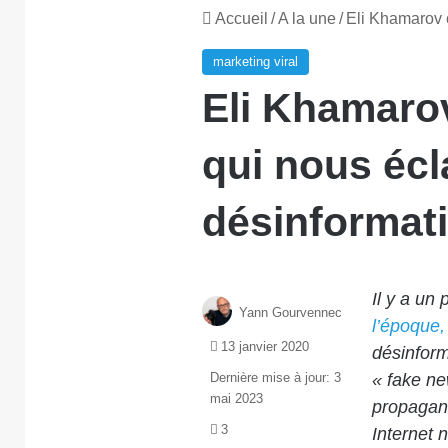
Accueil
/
A la une
/
Eli Khamarov c
marketing viral
Eli Khamaro
qui nous écla
désinformat
Il y a un 
Yann Gourvennec
l’époque,
13 janvier 2020
désinform
Dernière mise à jour: 3
« fake ne
mai 2023
propagand
3
Internet 