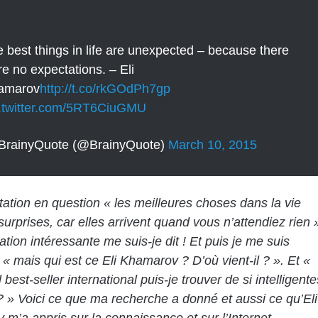
 best things in life are unexpected – because there
e no expectations. – Eli
amarov
http://t.co/rkGOdPh7gp
c.twitter.com/5RT6CiuGMU
BrainyQuote (@BrainyQuote)
March 10, 2015
citation en question « les meilleures choses dans la vie
surprises, car elles arrivent quand vous n’attendiez rien 
ation intéressante me suis-je dit ! Et puis je me suis
 mais qui est ce Eli Khamarov ? D’où vient-il ? ». Et «
best-seller international puis-je trouver de si intelligente
 ? » Voici ce que ma recherche a donné et aussi ce qu’Eli
m’a appris sur la connaissance et sur l’Internet.