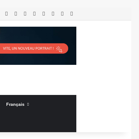
RSS
Facebook
X
Linkedin
YouTube
Connexion
Article Aléatoire
Sidebar (barre latérale)
Français