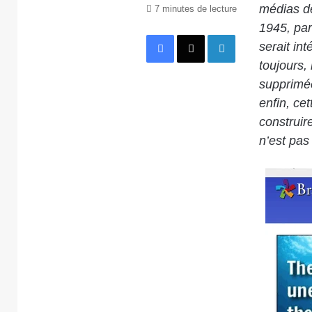
médias d
7 minutes de lecture
1945, par
Facebook
X
Linkedin
serait in
toujours,
supprimée
enfin, ce
construir
n’est pas 