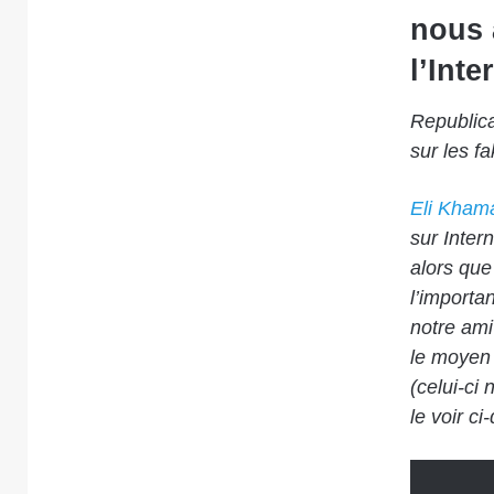
nous 
l’Inte
Republica
sur les f
Eli Khama
sur Inter
alors que
l’importa
notre ami
le moyen 
(celui-ci
le voir ci