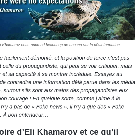
li Khamarov nous apprend beaucoup de choses sur la désinformation
tre facilement démonté, et la position de force n’est pas
 celle du propagandiste, qui peut se voir critiquer, mais
r et sa capacité à se montrer incrédule. Essayez au
 de contredire une information déjà parue dans les médi
 surtout s’ils sont aux mains des propagandistes eux-
on courage ! En quelque sorte, comme j’aime à le
il n’y a pas de « Fake news », il n’y a que des « Fake
». À bon entendeur…
oire d’Eli Khamarov et ce qu’il