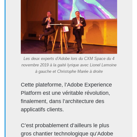
Les deux experts d’Adobe lors du CXM Space du 4
novembre 2019 à la gaité lyrique avec Lionel Lemoine
à gauche et Christophe Marée à droite
Cette plate­forme, l’Adobe Expe­ri­ence
Plat­form est une véri­ta­ble révo­lu­tion,
finale­ment, dans l’architecture des
appli­cat­ifs clients.
C’est prob­a­ble­ment d’ailleurs le plus
gros chantier tech­nologique qu’Adobe