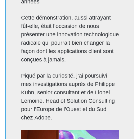
années
Cette démonstration, aussi attrayant
fût-elle, était l’occasion de nous
présen­ter une inno­va­tion tech­nologique
rad­i­cale qui pour­rait bien chang­er la
façon dont les appli­ca­tions client sont
conçues à jamais.
Piqué par la curiosité, j’ai pour­suivi
mes inves­ti­ga­tions auprès de Philippe
Kuhn, senior con­sul­tant et de Lionel
Lemoine, Head of Solu­tion Con­sult­ing
pour l’Europe de l’Ouest et du Sud
chez Adobe.