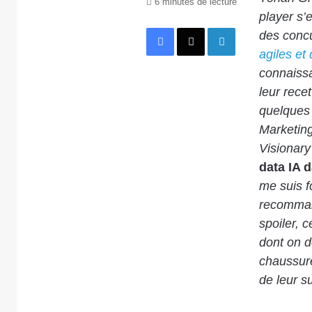
6 minutes de lecture
player s’
Facebook
X
Linkedin
des conc
agiles et
connaissa
leur rece
quelques 
Marketing
Visionary
data IA d
me suis f
recomman
spoiler, 
dont on d
chaussure
de leur s