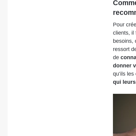
Commen
recomm
Pour crée
clients, i
besoins, 
ressort d
de
connaî
donner vi
qu’ils les
qui leur