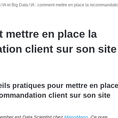
/
IA et Big Data
/
IA : comment mettre en place la recommandati
 mettre en place la
on client sur son site
ils pratiques pour mettre en plac
commandation client sur son site
ember est Data Scientist chez
ManoMano
. Ce pure