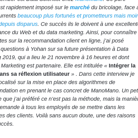
est rapidement imposé sur le
marché
du bricolage, face 
urrents
beaucoup plus fortunés et prometteurs mais moi
 depuis disparus
. Ce succès ils le doivent à une excellent
nce du Web et du data marketing. Ainsi, pour connaître
ttes sur la recommandation client en ligne, j’ai posé
questions à Yohan sur sa future présentation à Data
 2019, qui a lieu le 21 novembre à 16 heures et dont
 Marketing est partenaire. Elle est intitulée «
Intégrer la
ans sa réflexion utilisateur
» . Dans cette interview je
ocalisé sur la mise en place des algorithmes de
dation en prenant le cas concret de ManoMano. Un pet
ce que j’ai préféré ce n’est pas la méthode, mais la maniè
emande à tous les employés de se mettre dans les
s des clients. Voilà sans aucun doute, une des raisons
uccès.