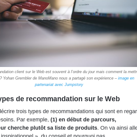
dation client sur le Web est souvent à l’ordre du jour mais comment la mett
 ? Yohan Grembler de ManoMano nous a partagé son expérience –
image en
partenariat avec Jumpstory
types de recommandation sur le Web
écrire trois types de recommandations qui sont en rega
esoins. Par exemple,
(1)
en début de parcours,
teur cherche plutôt sa liste de produits
. On va ainsi all
 inspirationnel », du conseil et pourquoi pas,