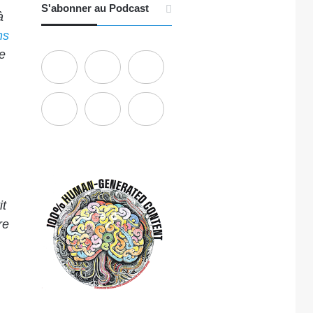
S'abonner au Podcast
à
ns
e
it
re