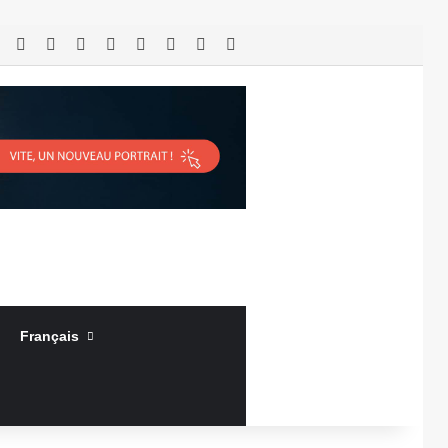
RSS
Facebook
X
Linkedin
YouTube
Connexion
Article Aléatoire
Sidebar (barre latérale)
Français