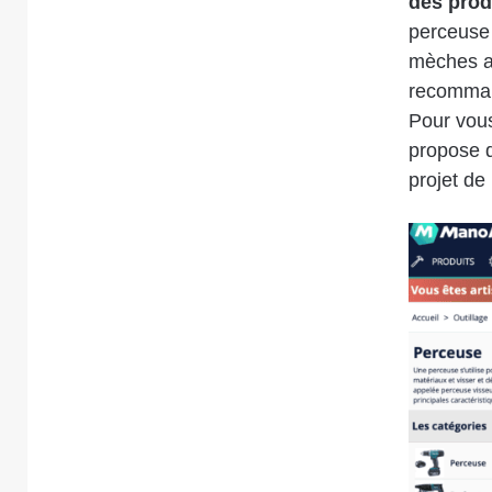
des prod
perceuse 
mèches ad
recommand
Pour vous
propose d
projet de