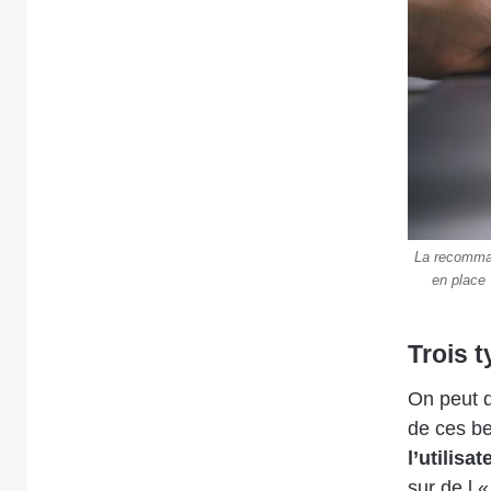
La recomman
en place
Trois 
On peut d
de ces b
l’utilisa
sur de l «