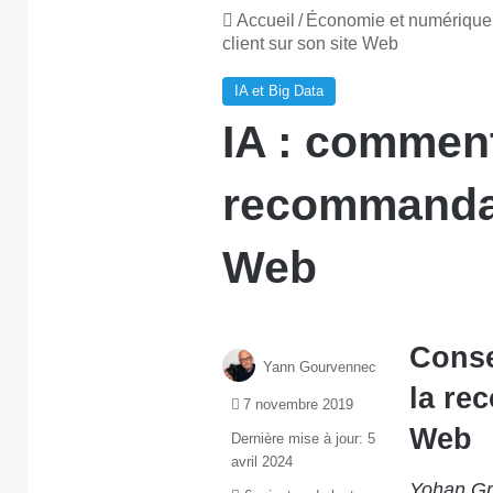
Accueil
/
Économie et numérique
client sur son site Web
IA et Big Data
IA : comment
recommandati
Web
Conse
Yann Gourvennec
la re
7 novembre 2019
Web
Dernière mise à jour: 5
avril 2024
Yohan Gr