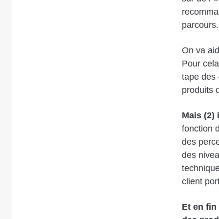
recommand
parcours.
On va aide
Pour cela
tape des 
produits q
Mais (2) 
fonction d
des perce
des nivea
technique
client po
Et en fin