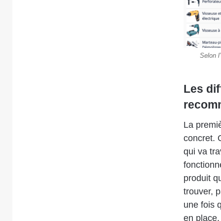
Selon l
Les dif
recomm
La premiè
concret. 
qui va tra
fonctionn
produit q
trouver, 
une fois q
en place.