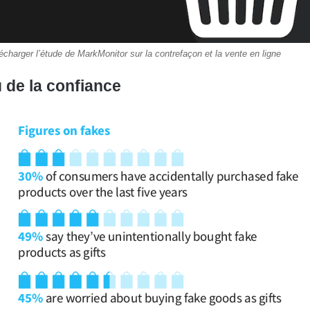
écharger l’étude de MarkMonitor sur la contrefaçon et la vente en ligne
u de la confiance