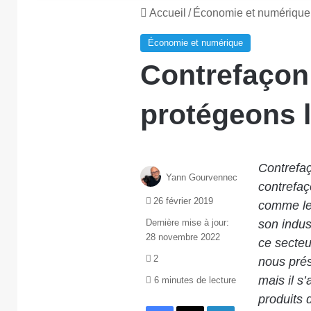
Accueil
/
Économie et numérique
Économie et numérique
Contrefaçon 
protégeons 
Contrefaç
Yann Gourvennec
contrefaç
26 février 2019
comme le 
Dernière mise à jour:
son indus
28 novembre 2022
ce secteu
2
nous prés
mais il s
6 minutes de lecture
produits
Facebook
X
Linkedin