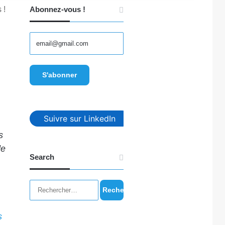
 !
Abonnez-vous !
Suivre sur LinkedIn
s
de
Search
Rechercher :
s