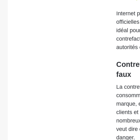
Internet 
officiell
idéal pou
contrefa
autorité
Contref
faux
La contre
consommat
marque, e
clients e
nombreux 
veut dire
danger.