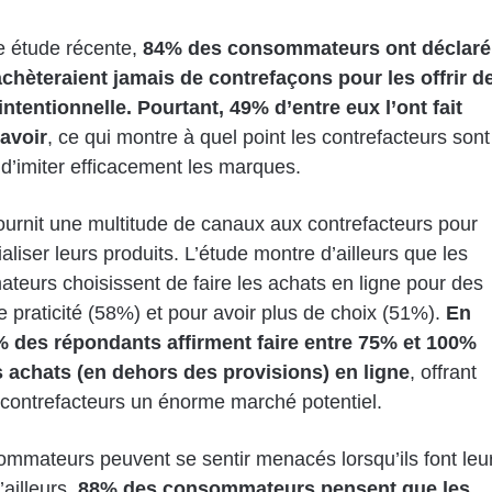
e étude récente,
84% des consommateurs ont déclaré
achèteraient jamais de contrefaçons pour les offrir d
ntentionnelle. Pourtant, 49% d’entre eux l’ont fait
savoir
, ce qui montre à quel point les contrefacteurs sont
d’imiter efficacement les marques.
fournit une multitude de canaux aux contrefacteurs pour
liser leurs produits. L’étude montre d’ailleurs que les
eurs choisissent de faire les achats en ligne pour des
e praticité (58%) et pour avoir plus de choix (51%).
En
0% des répondants affirment faire entre 75% et 100%
s achats (en dehors des provisions) en ligne
, offrant
 contrefacteurs un énorme marché potentiel.
mmateurs peuvent se sentir menacés lorsqu’ils font leu
’ailleurs,
88% des consommateurs pensent que les