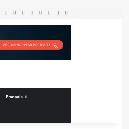
RSS
Facebook
X
Linkedin
YouTube
Connexion
Article Aléatoire
Sidebar (barre latérale)
Français