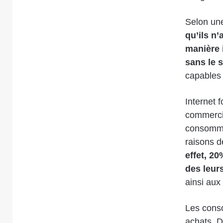
Selon un
qu’ils n’
manière i
sans le 
capables 
Internet 
commercia
consommat
raisons d
effet, 2
des leur
ainsi aux
Les conso
achats. D