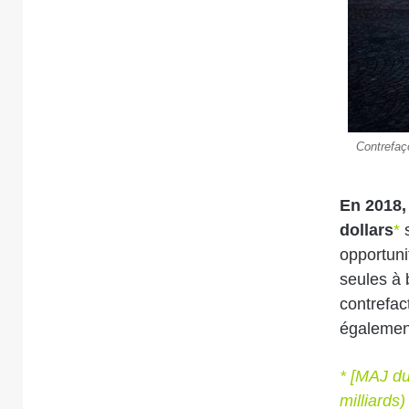
Contrefaç
En 2018, 
dollars
*
opportuni
seules à 
contrefac
égalemen
* [MAJ du
milliards