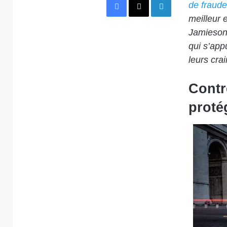
de fraude
meilleur 
Jamieso
qui s’app
leurs crai
Contr
proté