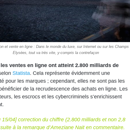
on et vente en ligne : Dans le monde du luxe, sur Internet ou sur les Champs
Elysées, tout va très vite, y-compris la contrefaçon
les ventes en ligne ont atteint 2.800 milliards de
selon
Statista
. Cela représente évidemment une
té pour les marques ; cependant, elles ne sont pas les
bénéficier de la recrudescence des achats en ligne. Les
teurs, les escrocs et les cybercriminels s’enrichissent
t.
 15/04] correction du chiffre (2.800 milliards et non 2,8
) suite à la remarque d’Ameziane Nait en commentaire.