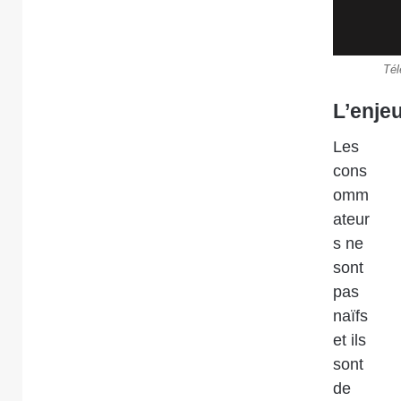
Tél
L’enje
Les
cons
omm
ateur
s ne
sont
pas
naïfs
et ils
sont
de