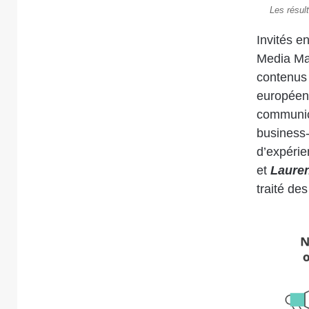
Les résul
Invités e
Media Ma
contenus 
européen 
communica
business-
d’expéri
et
Laure
traité de