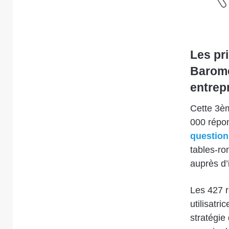
Les pr
Baromè
entrep
Cette 3èm
000 répon
question
tables-ron
auprès d’
Les 427 r
utilisatr
stratégie