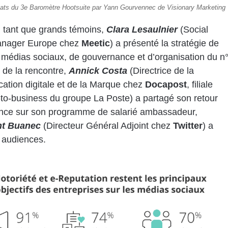
tats du 3e Baromètre Hootsuite par Yann Gourvennec de Visionary Marketing
n tant que grands témoins,
Clara Lesaulnier
(Social
nager Europe chez
Meetic
) a présenté la stratégie de
médias sociaux, de gouvernance et d’organisation du n
de la rencontre,
Annick Costa
(Directrice de la
tion digitale et de la Marque chez
Docapost
, filiale
to-business du groupe La Poste) a partagé son retour
ence sur son programme de salarié ambassadeur,
nt Buanec
(Directeur Général Adjoint chez
Twitter
) a
s audiences.