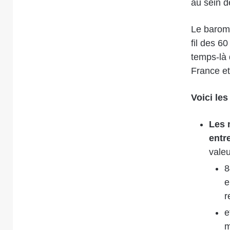
au sein d
Le baromè
fil des 6
temps-là 
France et
Voici le
Les 
entr
valeu
8
e
r
e
m