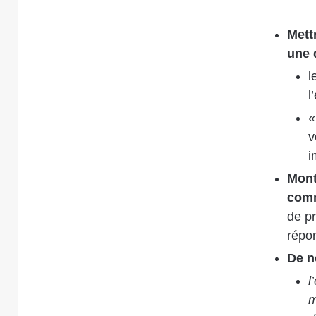
Mett
une 
l
l
«
v
i
Mont
comm
de p
répo
De n
l
m