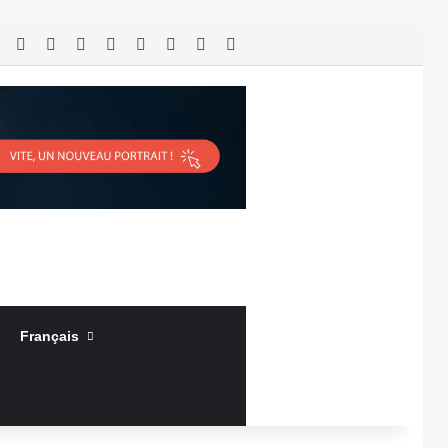
RSS
Facebook
X
Linkedin
YouTube
Connexion
Article Aléatoire
Sidebar (barre latérale)
Français