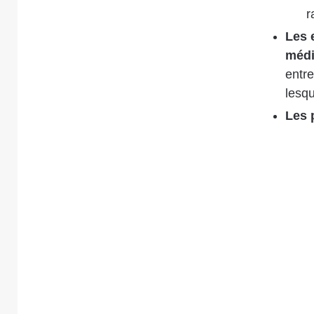
r
Les 
médi
entre
lesq
Les 