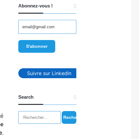
Abonnez-vous !
Suivre sur LinkedIn
Search
Rechercher :
té
ge
e
.