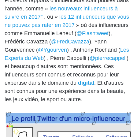
Plusieurs rapports d’influenceurs sont publiés dans
l’année, comme «
les nouveaux influenceurs à
suivre en 2017″
, ou «
les 12 influenceurs que vous
ne pouvez pas rater en 2017
» où des influenceurs
comme Emmanuelle Leneuf (
@Flashtweet
),
Frédéric Cavazza (
@FredCavazza
), Yann
Gourvennec (
@Ygourven
) , Anthony Rochand (
Les
Experts du Web
) , Pierre Cappelli (
@pierrecappeli
)
et beaucoup d’autres sont mentionnées. Ces
influenceurs sont connus et reconnus pour leur
expertise dans le domaine du
digital
. Et d’autres
sont connus pour une expérience dans la beauté,
les jeux vidéo, le sport ou autre.