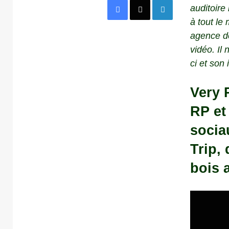
auditoire
à tout l
agence de
vidéo. Il 
ci et son
Very P
RP et
socia
Trip
,
bois 