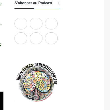
S'abonner au Podcast
s
-
s