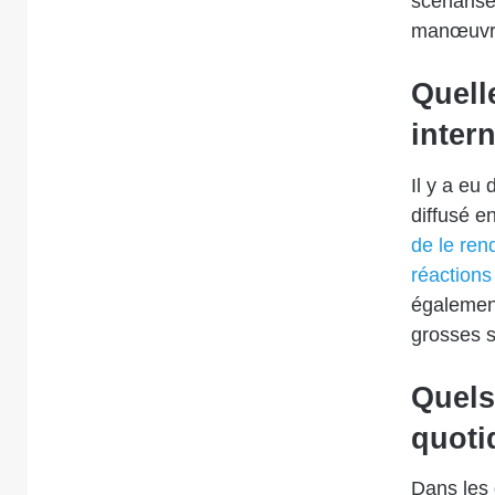
scénarise
manœuvre,
Quelle
inter
Il y a eu 
diffusé en
de le ren
réactions
également
grosses s
Quels
quotid
Dans les