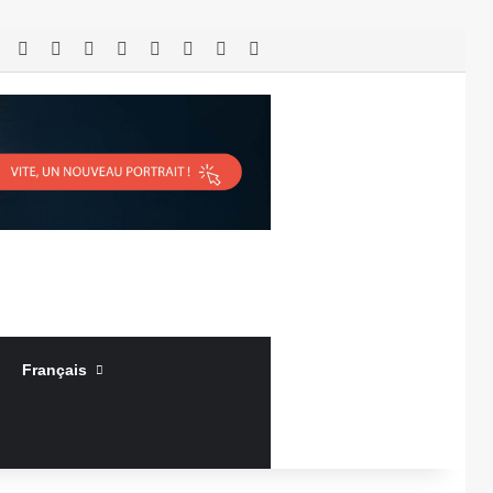
RSS
Facebook
X
Linkedin
YouTube
Connexion
Article Aléatoire
Sidebar (barre latérale)
Français