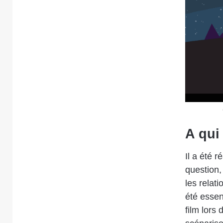
A qui 
Il a été r
question
les relat
été essent
film lors 