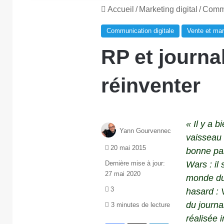
Accueil
/
Marketing digital
/
Commu
Communication digitale
Vente et mar
RP et journa
réinventer
« Il y a b
Yann Gourvennec
vaisseau
20 mai 2015
bonne par
Dernière mise à jour:
Wars : il 
27 mai 2020
monde du 
3
hasard : 
du journa
3 minutes de lecture
réalisée 
Facebook
X
Linkedin