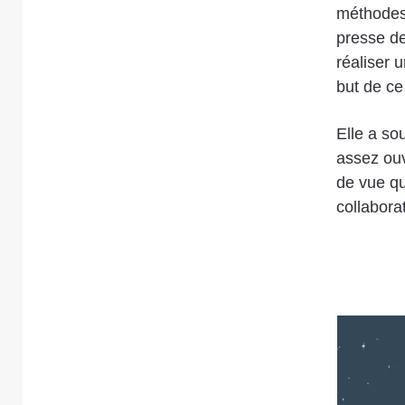
méthodes 
presse d
réaliser u
but de ce 
Elle a so
assez ouve
de vue qu
collabora