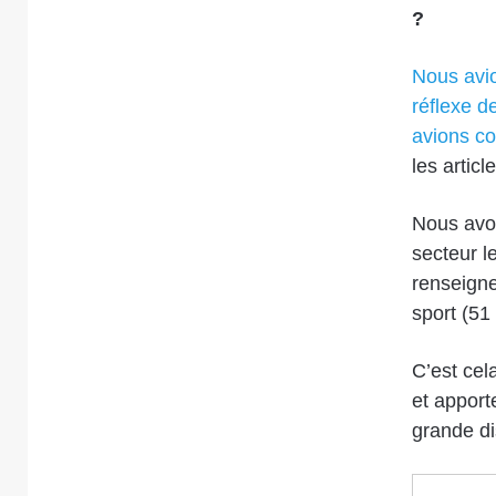
?
Nous avio
réflexe d
avions co
les articl
Nous avon
secteur l
renseigne
sport (51
C’est cel
et apporte
grande di