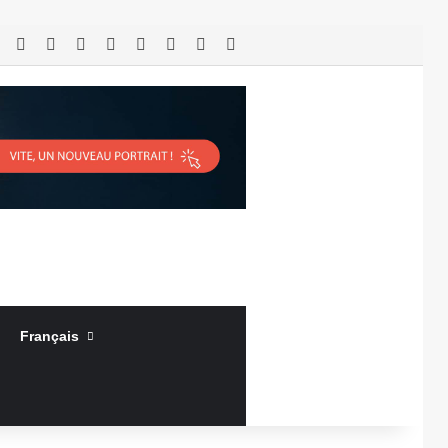
RSS
Facebook
X
Linkedin
YouTube
Connexion
Article Aléatoire
Sidebar (barre latérale)
Français