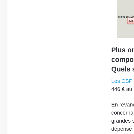
Plus o
compor
Quels 
Les CSP 
446 € au 
En revanc
concernan
grandes s
dépensé p