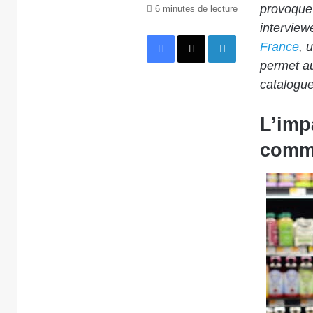
provoque-
6 minutes de lecture
intervie
Facebook
X
Linkedin
France
, 
permet au
catalogue
L’impa
comme