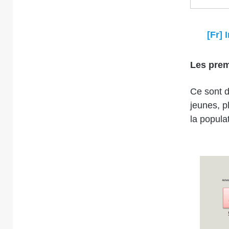
[Fr]
Les prem
Ce sont d
jeunes, p
la popula