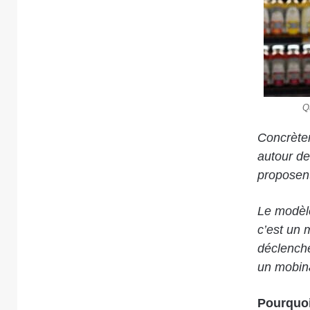
Q
Concrète
autour de
proposent
Le modèle
c’est un 
déclenche
un mobina
Pourquoi 