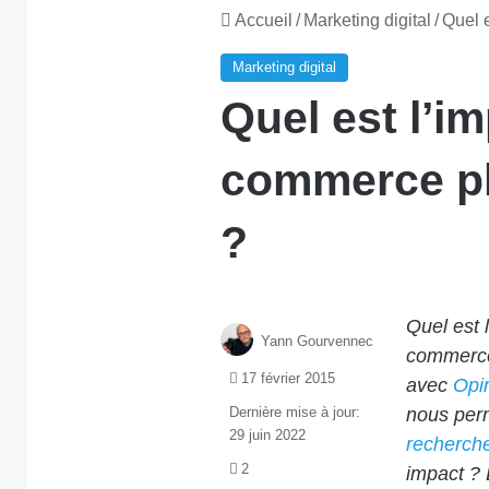
Accueil
/
Marketing digital
/
Quel e
Marketing digital
Quel est l’im
commerce ph
?
Quel est 
Yann Gourvennec
commerce 
17 février 2015
avec
Opi
Dernière mise à jour:
nous perm
29 juin 2022
recherche
2
impact ? 