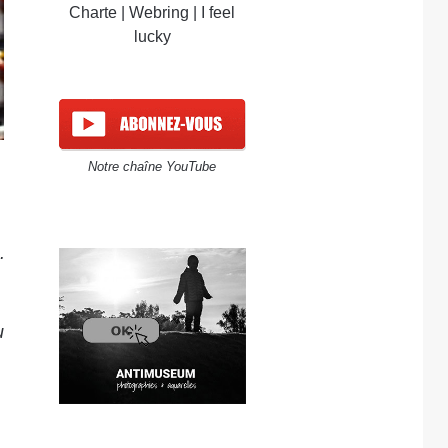
Charte
|
Webring
|
I feel
lucky
Notre chaîne YouTube
.
u