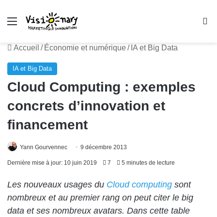
Menu
R
Accueil
/
Économie et numérique
/
IA et Big Data
IA et Big Data
Cloud Computing : exemples
concrets d’innovation et
financement
Yann Gourvennec
9 décembre 2013
Dernière mise à jour: 10 juin 2019
7
5 minutes de lecture
Les nouveaux usages du
Cloud computing
sont
nombreux et au premier rang on peut citer le big
data et ses nombreux avatars. Dans cette table