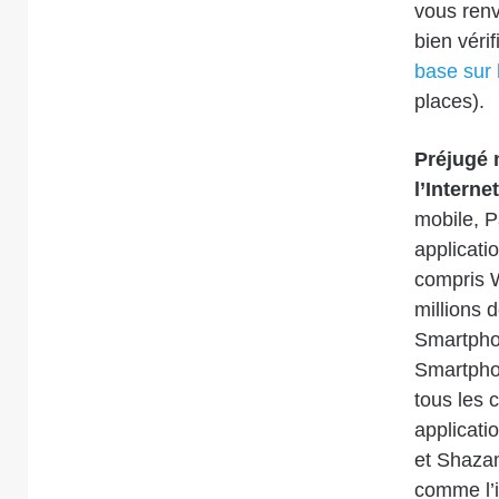
vous ren
bien vérif
base sur 
places
).
Préjugé 
l’Interne
mobile, P
applicati
compris W
millions 
Smartphon
Smartphon
tous les 
applicatio
et Shazam
comme l’i