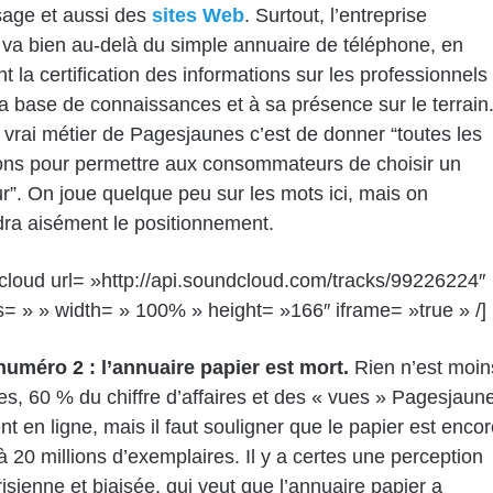
ssage et aussi des
sites Web
. Surtout, l’entreprise
 va bien au-delà du simple annuaire de téléphone, en
nt la certification des informations sur les professionnels
a base de connaissances et à sa présence sur le terrain
le vrai métier de Pagesjaunes c’est de donner “toutes les
ons pour permettre aux consommateurs de choisir un
”. On joue quelque peu sur les mots ici, mais on
ra aisément le positionnement.
cloud url= »http://api.soundcloud.com/tracks/99226224″
= » » width= » 100% » height= »166″ iframe= »true » /]
numéro 2 : l’annuaire papier est mort.
Rien n’est moin
tes, 60 % du chiffre d’affaires et des « vues » Pagesjaun
nt en ligne, mais il faut souligner que le papier est enco
 à 20 millions d’exemplaires. Il y a certes une perception
isienne et biaisée, qui veut que l’annuaire papier a