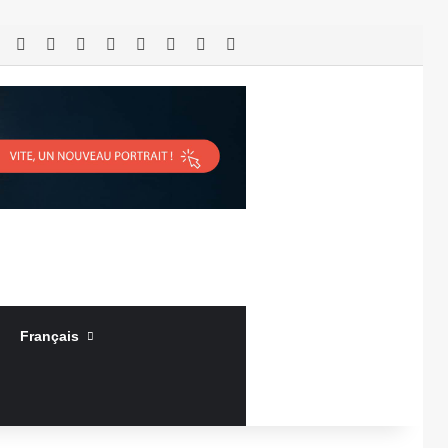
RSS
Facebook
X
Linkedin
YouTube
Connexion
Article Aléatoire
Sidebar (barre latérale)
Français