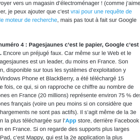
voyer vers un magasin d’électroménager ! (comme j’aim
ier, je peux ajouter que c’est
vrai pour une requête de
le moteur de recherche
, mais
pas tout à fait sur Google
numéro 4 : Pagesjaunes c’est le papier, Google c’est
t.
Encore un préjugé faux. Car même sur le Web et le
agesjaunes est un leader, du moins en France. Son
on, disponible sur tous les systèmes d’exploitation y
indows Phone et BlackBerry, a été téléchargé 15
de fois, ce qui, si on rapproche ce chiffre au nombre de
es en France (20 millions) représente environ 75 % de
es français (voire un peu moins si on considère que
chargements ne sont pas actifs). Il s’agit même de la 3e
n la plus téléchargée sur l’
App
store, derrière Facebook
 en France. Si on regarde des supports plus larges
Pad, c’est Mappy, qui est la 2e application la plus