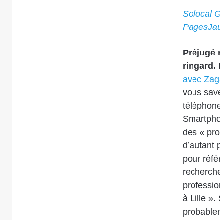
Solocal 
PagesJau
Préjugé 
ringard.
I
avec Zag
vous savez
téléphone
Smartphon
des « pro
d’autant 
pour réfé
recherche
professio
à Lille »
probablem