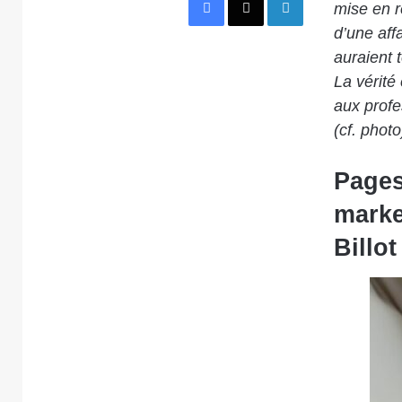
mise en re
d’une aff
auraient 
La vérité 
aux profe
(cf. phot
Pages
marke
Billot