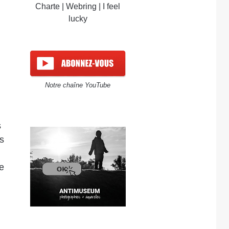
Charte
|
Webring
|
I feel
lucky
Notre chaîne YouTube
s
s
se