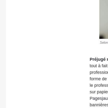
Selon
Préjugé 
tout à fa
professio
forme de 
le profess
sur papie
Pagesjaun
bannières