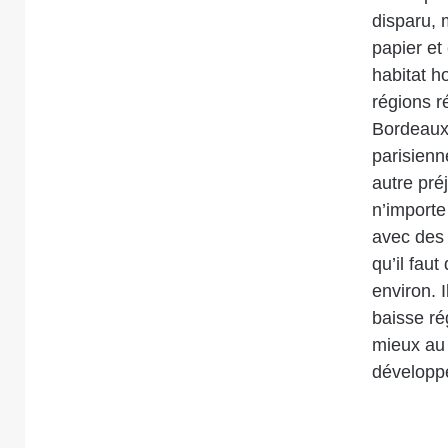
disparu, 
papier et
habitat h
régions r
Bordeaux 
parisienn
autre pré
n’importe
avec des 
qu’il fau
environ. I
baisse rég
mieux au 
développe