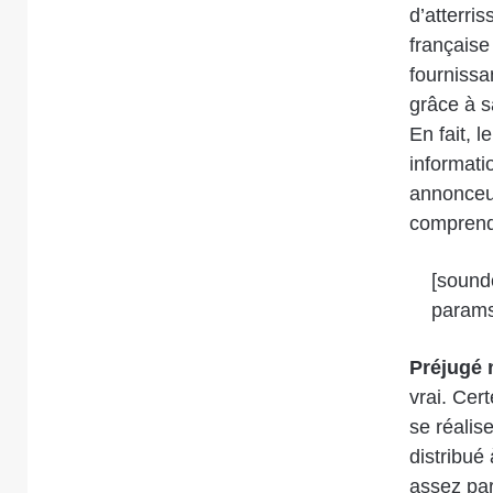
d’atterri
française
fournissa
grâce à s
En fait, 
informati
annonceur
comprend
[sound
params
Préjugé 
vrai. Cer
se réalise
distribué
assez par