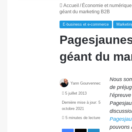
Accueil
/
Économie et numérique
géant du marketing B2B
E-business et e-commerce
Marketin
Pagesjaunes,
géant du ma
Nous som
Yann Gourvennec
de préjug
5 juillet 2013
l’épreuve 
Dernière mise à jour: 5
Pagesjaun
octobre 2021
discussio
5 minutes de lecture
Pagesjau
pouvons a
Facebook
X
Linkedin