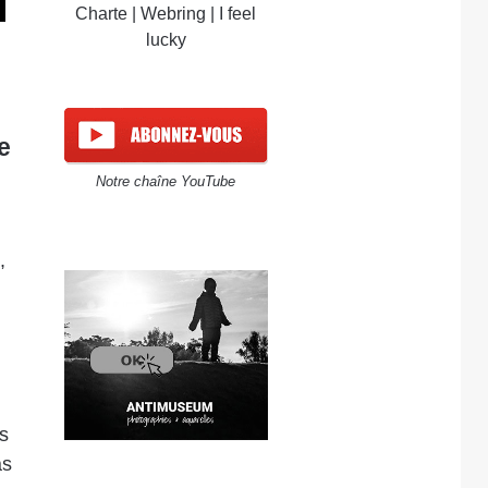
Charte
|
Webring
|
I feel
lucky
e
Notre chaîne YouTube
,
es
as