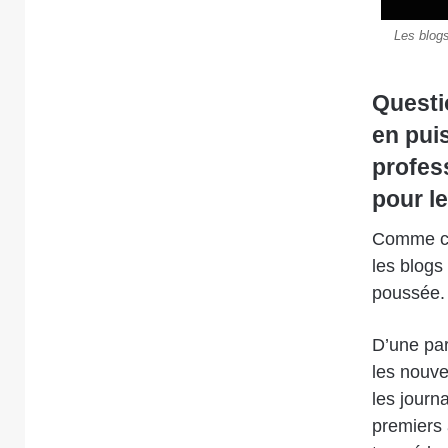
Les blogs
Questi
en pui
profes
pour l
Comme cel
les blogs 
poussée.
D’une par
les nouve
les journ
premiers 