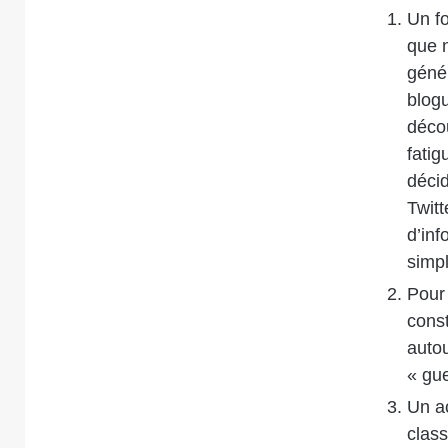
Un fo
que 
génér
blogu
décou
fatig
décid
Twitt
d’inf
simpl
Pour 
const
autou
« gu
Un ac
class