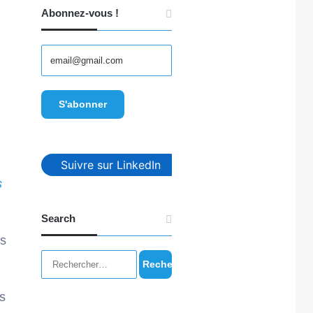
Abonnez-vous !
Suivre sur LinkedIn
s
Search
es
Rechercher :
s