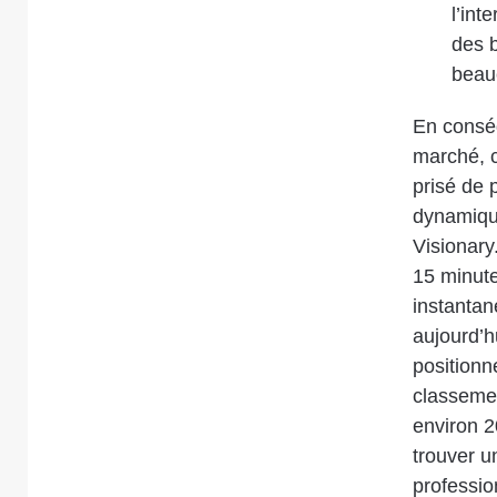
l’int
des b
beau
En conséq
marché, c
prisé de 
dynamiqu
Visionar
15 minute
instantan
aujourd’hu
positionn
classemen
environ 20
trouver u
professio