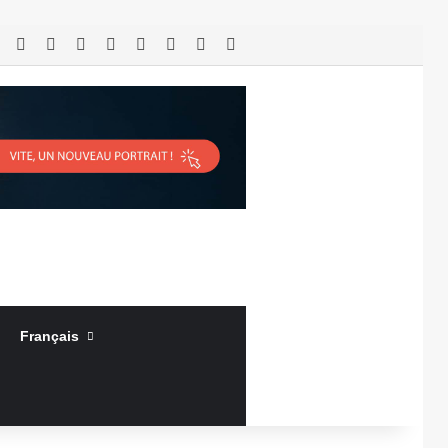
RSS
Facebook
X
Linkedin
YouTube
Connexion
Article Aléatoire
Sidebar (barre latérale)
Français