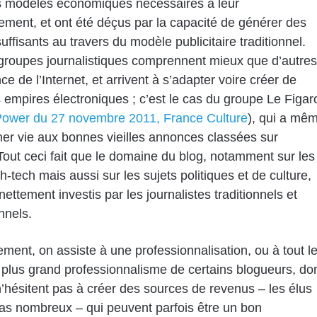
s modèles économiques nécessaires à leur
ment, et ont été déçus par la capacité de générer des
uffisants au travers du modèle publicitaire traditionnel.
groupes journalistiques comprennent mieux que d’autres
ce de l’Internet, et arrivent à s’adapter voire créer de
s empires électroniques ; c’est le cas du groupe Le Figar
Power du 27 novembre 2011, France Culture
), qui a mê
er vie aux bonnes vieilles annonces classées sur
 Tout ceci fait que le domaine du blog, notamment sur les
h-tech mais aussi sur les sujets politiques et de culture,
nettement investis par les journalistes traditionnels et
nnels.
ent, on assiste à une professionnalisation, ou à tout l
plus grand professionnalisme de certains blogueurs, do
n’hésitent pas à créer des sources de revenus – les élus
as nombreux – qui peuvent parfois être un bon