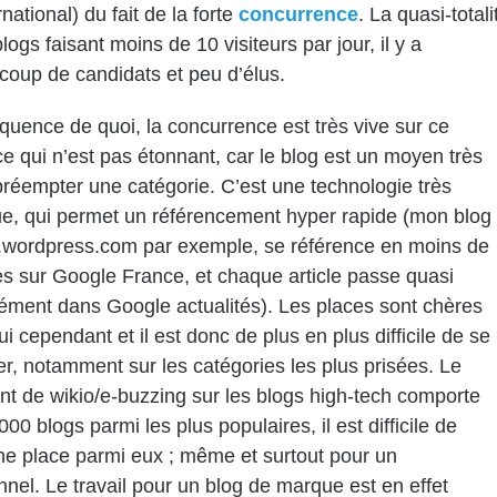
ernational) du fait de la forte
concurrence
. La quasi-totali
logs faisant moins de 10 visiteurs par jour, il y a
coup de candidats et peu d’élus.
uence de quoi, la concurrence est très vive sur ce
e qui n’est pas étonnant, car le blog est un moyen très
préempter une catégorie. C’est une technologie très
e, qui permet un référencement hyper rapide (mon blog
y.wordpress.com par exemple, se référence en moins de
s sur Google France, et chaque article passe quasi
ément dans Google actualités). Les places sont chères
i cependant et il est donc de plus en plus difficile de se
er, notamment sur les catégories les plus prisées. Le
t de wikio/e-buzzing sur les blogs high-tech comporte
00 blogs parmi les plus populaires, il est difficile de
ne place parmi eux ; même et surtout pour un
nnel. Le travail pour un blog de marque est en effet