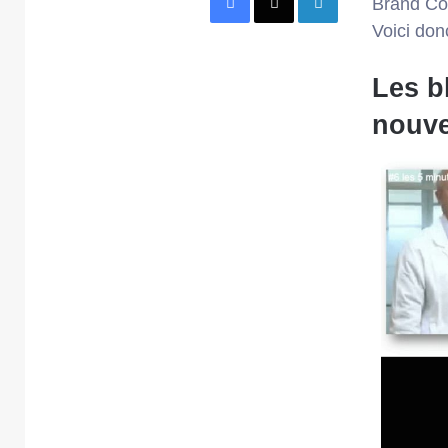
Brand Con
Voici don
Les b
nouve