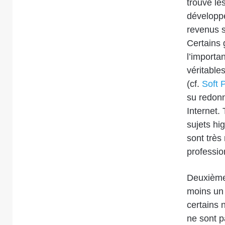
trouvé le
développe
revenus s
Certains 
l’importan
véritable
(cf.
Soft 
su redonn
Internet.
sujets hig
sont très 
professio
Deuxièmem
moins un 
certains 
ne sont p