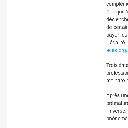
compléme
Zipf
qui l
déclenche
de certai
payer les
illégalit
aces.org
Troisièm
professio
moindre 
Après une
prématuré
l’inverse
phénomène