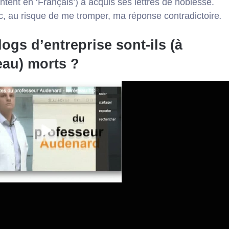
tent en ‘Français’
) a acquis ses lettres de noblesse.
c, au risque de me tromper, ma réponse contradictoire
.
logs d’entreprise sont-ils (à
au) morts ?