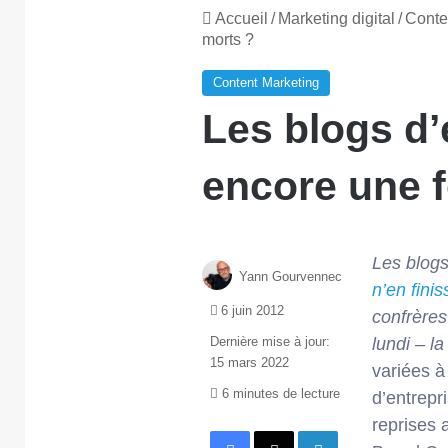
Accueil
/
Marketing digital
/
Conte
morts ?
Content Marketing
Les blogs d’e
encore une f
Les blogs
Yann Gourvennec
n’en fini
6 juin 2012
confrère
Dernière mise à jour:
lundi – l
15 mars 2022
variées à
6 minutes de lecture
d’entrepr
reprises 
Facebook
X
Linkedin