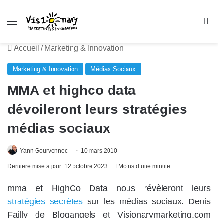
Menu
R
Accueil
/
Marketing & Innovation
Marketing & Innovation
Médias Sociaux
MMA et highco data
dévoileront leurs stratégies
médias sociaux
Yann Gourvennec
10 mars 2010
Dernière mise à jour: 12 octobre 2023
Moins d’une minute
mma et HighCo Data nous révèleront leurs
stratégies secrètes
sur les médias sociaux. Denis
Failly de
Blogangels
et Visionarymarketing.com