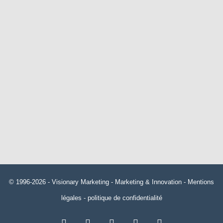
© 1996-2026 -
Visionary Marketing
- Marketing & Innovation -
Mentions
légales
-
politique de confidentialité
RSS
Facebook
X
Linkedin
YouTube