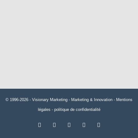
© 1996-2026 -
Visionary Marketing
- Marketing & Innovation -
Mentions
légales
-
politique de confidentialité
RSS
Facebook
X
Linkedin
YouTube