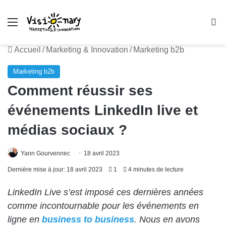
Menu
R
Accueil
/
Marketing & Innovation
/
Marketing b2b
Marketing b2b
Comment réussir ses
événements LinkedIn live et
médias sociaux ?
Yann Gourvennec
18 avril 2023
Dernière mise à jour: 18 avril 2023
1
4 minutes de lecture
LinkedIn Live s’est imposé ces dernières années
comme incontournable pour les événements en
ligne en
business to business
. Nous en avons