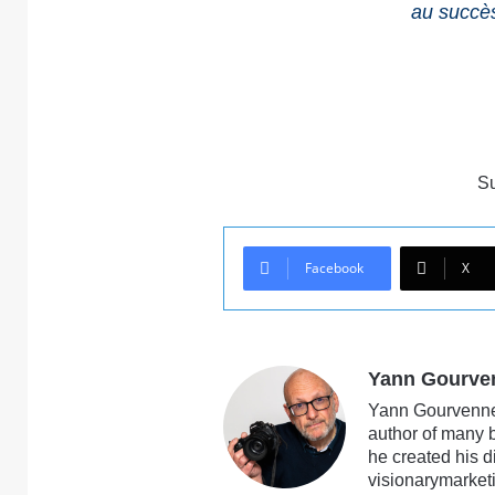
au succè
S
Facebook
X
Yann Gourve
Yann Gourvennec
author of many 
he created his 
visionarymarketi