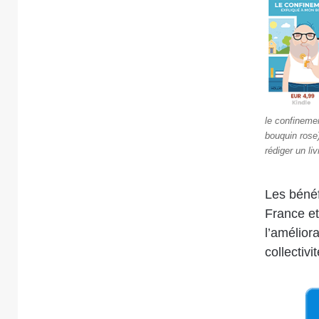
le confineme
bouquin rose)
rédiger un li
Les bénéf
France et
l’amélior
collectivit