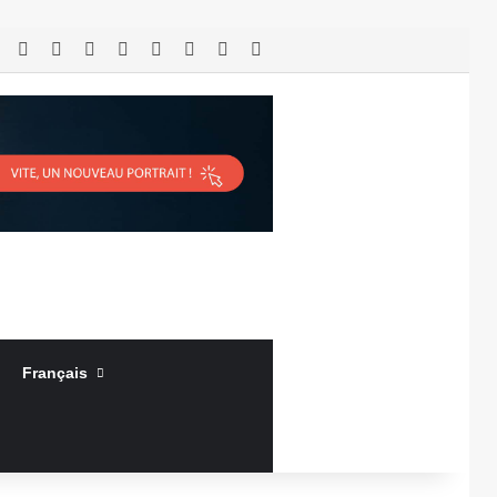
RSS
Facebook
X
Linkedin
YouTube
Connexion
Article Aléatoire
Sidebar (barre latérale)
Français