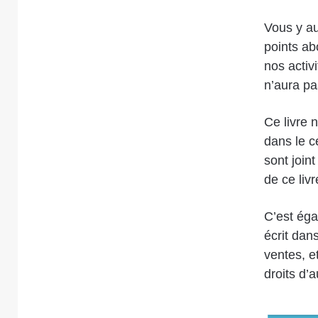
Vous y au
points ab
nos activ
n’aura pa
Ce livre 
dans le c
sont join
de ce liv
C’est éga
écrit dan
ventes, e
droits d’a