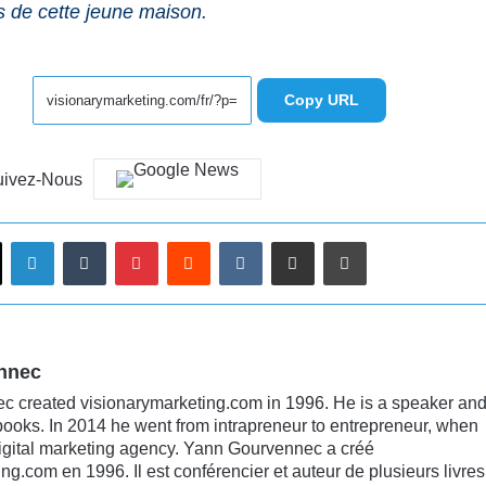
s de cette jeune maison.
Copy URL
uivez-Nous
Linkedin
Tumblr
Pinterest
Reddit
VKontakte
Partager par email
Imprimer
nnec
 created visionarymarketing.com in 1996. He is a speaker an
books. In 2014 he went from intrapreneur to entrepreneur, when
digital marketing agency. Yann Gourvennec a créé
ng.com en 1996. Il est conférencier et auteur de plusieurs livres