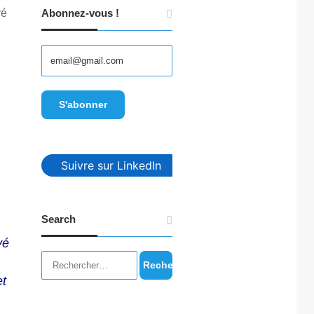
vé
Abonnez-vous !
Suivre sur LinkedIn
Search
vé
Rechercher :
et