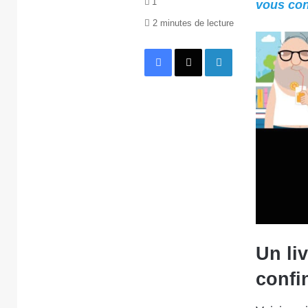
1
vous con
2 minutes de lecture
Facebook
X
Linkedin
Un li
confi