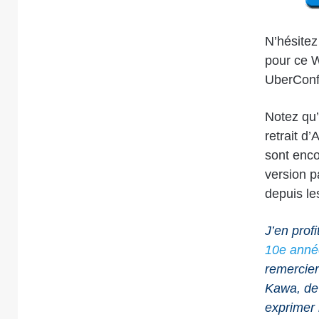
N’hésitez
pour ce W
UberConf
Notez qu’
retrait d
sont enco
version p
depuis l
J’en prof
10e année
remercier
Kawa, de 
exprimer 