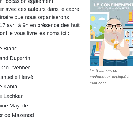
ir l’occasion également
r avec ces auteurs dans le cadre
inaire que nous organiserons
17 avril à 9h en présence des huit
nt je vous livre les noms ici :
e Blanc
rand Duperrin
 Gourvennec
les 8 auteurs du
nuelle Hervé
confinement expliqué à
mon boss
é Kabla
ie Lachkar
aine Mayolle
er de Mazenod