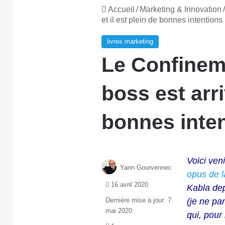
Accueil
/
Marketing & Innovation
/
et il est plein de bonnes intentions
livres marketing
Le Confinem
boss est arri
bonnes inte
Voici ven
Yann Gourvennec
opus de l
16 avril 2020
Kabla dep
Dernière mise à jour: 7
(je ne pa
mai 2020
qui, pour 