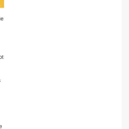
ue
ot
s
e