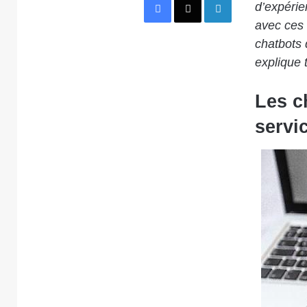
d’expérie
avec ces 
chatbots 
explique t
Les c
servic