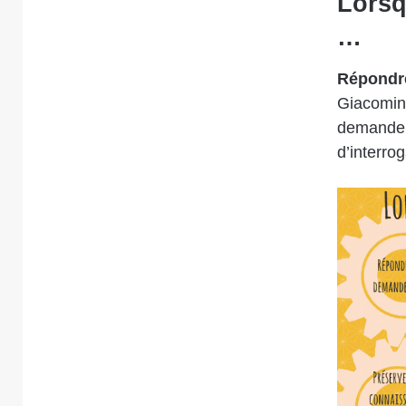
Lorsq
…
Répondre
Giacomini,
demande c
d’interrog