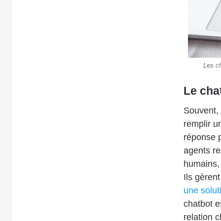
Les ch
Le cha
Souvent, p
remplir u
réponse p
agents r
humains, 
Ils gèren
une solut
chatbot e
relation c