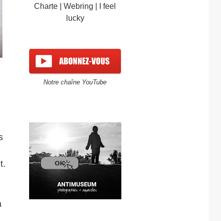
Charte
|
Webring
|
I feel
lucky
Notre chaîne YouTube
s
t.
a