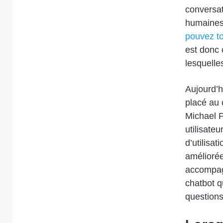
conversat
humaines,
pouvez to
est donc 
lesquelle
Aujourd’hu
placé au 
Michael P
utilisateu
d’utilisat
améliorées
accompag
chatbot q
questions