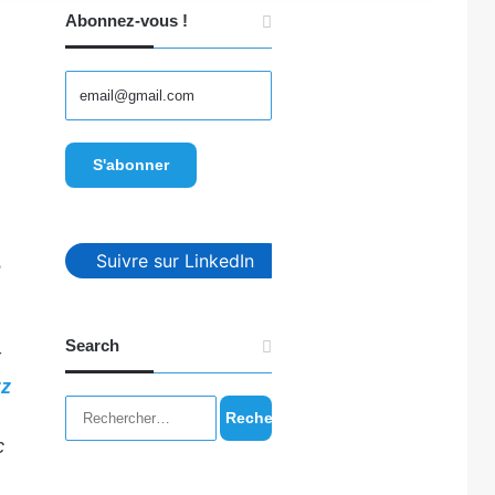
Abonnez-vous !
u
Suivre sur LinkedIn
e
Search
x
z
Rechercher :
c