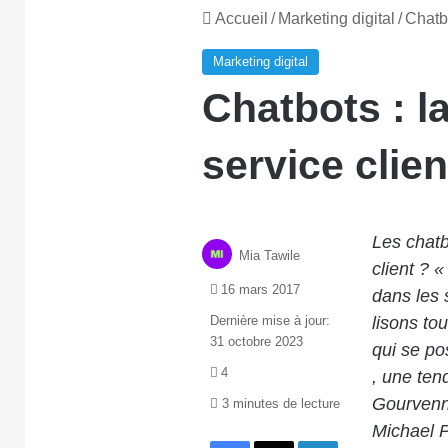
Accueil
/
Marketing digital
/
Chatbo
Marketing digital
Chatbots : l
service clien
Les chatb
Mia Tawile
client ? 
16 mars 2017
dans les 
Dernière mise à jour:
lisons to
31 octobre 2023
qui se po
4
, une ten
Gourvenne
3 minutes de lecture
Michael 
Facebook
X
Linkedin