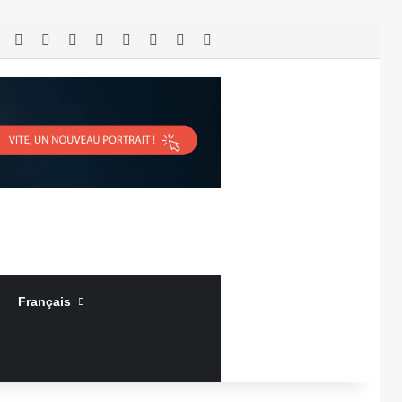
RSS
Facebook
X
Linkedin
YouTube
Connexion
Article Aléatoire
Sidebar (barre latérale)
Français