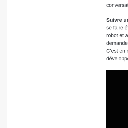
conversat
Suivre u
se faire é
robot et 
demandes 
C’est en 
développe