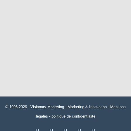
© 1996-2026 -
Visionary Marketing
- Marketing & Innovation -
Mentions
légales
-
politique de confidentialité
RSS
Facebook
X
Linkedin
YouTube