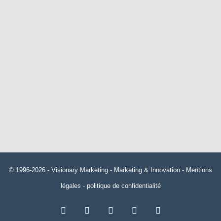
© 1996-2026 -
Visionary Marketing
- Marketing & Innovation -
Mentions
légales
-
politique de confidentialité
RSS
Facebook
X
Linkedin
YouTube